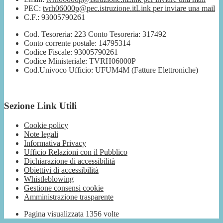
PEC:
tvrh06000p@pec.istruzione.it
Link per inviare una mail
C.F.: 93005790261
Cod. Tesoreria: 223 Conto Tesoreria: 317492
Conto corrente postale: 14795314
Codice Fiscale: 93005790261
Codice Ministeriale: TVRH06000P
Cod.Univoco Ufficio: UFUM4M (Fatture Elettroniche)
Sezione Link Utili
Cookie policy
Note legali
Informativa Privacy
Ufficio Relazioni con il Pubblico
Dichiarazione di accessibilità
Obiettivi di accessibilità
Whistleblowing
Gestione consensi cookie
Amministrazione trasparente
Pagina visualizzata
1356
volte