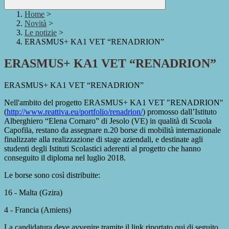
Home
>
Novità
>
Le notizie
>
ERASMUS+ KA1 VET “RENADRION”
ERASMUS+ KA1 VET “RENADRION”
ERASMUS+ KA1 VET “RENADRION”
Nell'ambito del progetto ERASMUS+ KA1 VET "RENADRION"
(
http://www.reattiva.eu/
portfolio/renadrion/
) promosso dall’Istituto
Alberghiero “Elena Cornaro” di Jesolo (VE) in qualità di Scuola
Capofila, restano da assegnare n.20 borse di mobilità internazionale
finalizzate alla realizzazione di stage aziendali, e destinate agli
studenti degli Istituti Scolastici aderenti al progetto che hanno
conseguito il diploma nel luglio 2018.
Le borse sono così distribuite:
16 - Malta (Gzira)
4 - Francia (Amiens)
La candidatura deve avvenire tramite il link riportato qui di seguito,