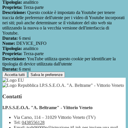
Tipologia:
analitico
Proprieta:
Terza-parte
Descrizione:
Questo cookie è impostato da Youtube per tenere
traccia delle preferenze dell'utente per i video di Youtube incorporati
nei siti; può anche determinare se il visitatore del sito web sta
utilizzando la nuova o la vecchia versione dell'interfaccia di
Youtube.
Durata:
6 mesi
Nome:
DEVICE_INFO
Tipologia:
analitico
Proprieta:
Terza-parte
Descrizione:
YouTube utilizza questo cookie per identificare la
tipologia di device utilizzata dall'utente
Durata:
6 mesi
Accetta tutti
Salva le preferenze
I.P.S.S.E.O.A. "A. Beltrame" - Vittorio Veneto
Contatti
I.P.S.S.E.O.A. "A. Beltrame" - Vittorio Veneto
Via Carso, 114 – 31029 Vittorio Veneto (TV)
Tel:
0438556128
Email:
tvrh06000p@istruzione.it
Link per inviare una mail