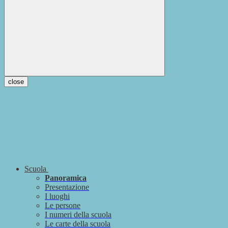
close
Scuola
Panoramica
Presentazione
I luoghi
Le persone
I numeri della scuola
Le carte della scuola