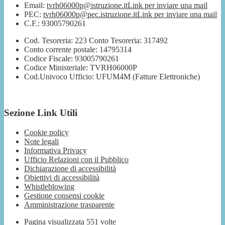
Email:
tvrh06000p@istruzione.it
Link per inviare una mail
PEC:
tvrh06000p@pec.istruzione.it
Link per inviare una mail
C.F.: 93005790261
Cod. Tesoreria: 223 Conto Tesoreria: 317492
Conto corrente postale: 14795314
Codice Fiscale: 93005790261
Codice Ministeriale: TVRH06000P
Cod.Univoco Ufficio: UFUM4M (Fatture Elettroniche)
Sezione Link Utili
Cookie policy
Note legali
Informativa Privacy
Ufficio Relazioni con il Pubblico
Dichiarazione di accessibilità
Obiettivi di accessibilità
Whistleblowing
Gestione consensi cookie
Amministrazione trasparente
Pagina visualizzata
551
volte