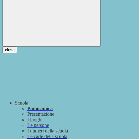
close
Scuola
Panoramica
Presentazione
I luoghi
Le persone
I numeri della scuola
Le carte della scuola