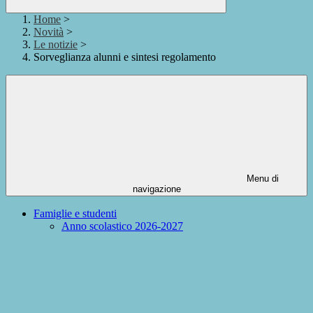
Home
>
Novità
>
Le notizie
>
Sorveglianza alunni e sintesi regolamento
Menu di
navigazione
Famiglie e studenti
Anno scolastico 2026-2027