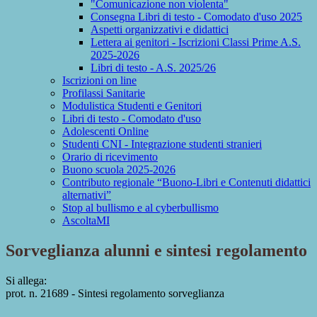
"Comunicazione non violenta"
Consegna Libri di testo - Comodato d'uso 2025
Aspetti organizzativi e didattici
Lettera ai genitori - Iscrizioni Classi Prime A.S.
2025-2026
Libri di testo - A.S. 2025/26
Iscrizioni on line
Profilassi Sanitarie
Modulistica Studenti e Genitori
Libri di testo - Comodato d'uso
Adolescenti Online
Studenti CNI - Integrazione studenti stranieri
Orario di ricevimento
Buono scuola 2025-2026
Contributo regionale “Buono-Libri e Contenuti didattici
alternativi”
Stop al bullismo e al cyberbullismo
AscoltaMI
Sorveglianza alunni e sintesi regolamento
Si allega:
prot. n. 21689 - Sintesi regolamento sorveglianza