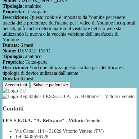
Nome:
VISITOR_INFO1_LIVE
Tipologia:
analitico
Proprieta:
Terza-parte
Descrizione:
Questo cookie è impostato da Youtube per tenere
traccia delle preferenze dell'utente per i video di Youtube incorporati
nei siti; può anche determinare se il visitatore del sito web sta
utilizzando la nuova o la vecchia versione dell'interfaccia di
Youtube.
Durata:
6 mesi
Nome:
DEVICE_INFO
Tipologia:
analitico
Proprieta:
Terza-parte
Descrizione:
YouTube utilizza questo cookie per identificare la
tipologia di device utilizzata dall'utente
Durata:
6 mesi
Accetta tutti
Salva le preferenze
I.P.S.S.E.O.A. "A. Beltrame" - Vittorio Veneto
Contatti
I.P.S.S.E.O.A. "A. Beltrame" - Vittorio Veneto
Via Carso, 114 – 31029 Vittorio Veneto (TV)
Tel:
0438556128