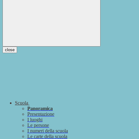
close
Scuola
Panoramica
Presentazione
I luoghi
Le persone
I numeri della scuola
Le carte della scuola