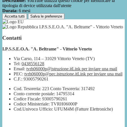
Descrizione:
YouTube utilizza questo cookie per identificare la
tipologia di device utilizzata dall'utente
Durata:
6 mesi
Accetta tutti
Salva le preferenze
I.P.S.S.E.O.A. "A. Beltrame" - Vittorio Veneto
Contatti
I.P.S.S.E.O.A. "A. Beltrame" - Vittorio Veneto
Via Carso, 114 – 31029 Vittorio Veneto (TV)
Tel:
0438556128
Email:
tvrh06000p@istruzione.it
Link per inviare una mail
PEC:
tvrh06000p@pec.istruzione.it
Link per inviare una mail
C.F.: 93005790261
Cod. Tesoreria: 223 Conto Tesoreria: 317492
Conto corrente postale: 14795314
Codice Fiscale: 93005790261
Codice Ministeriale: TVRH06000P
Cod.Univoco Ufficio: UFUM4M (Fatture Elettroniche)