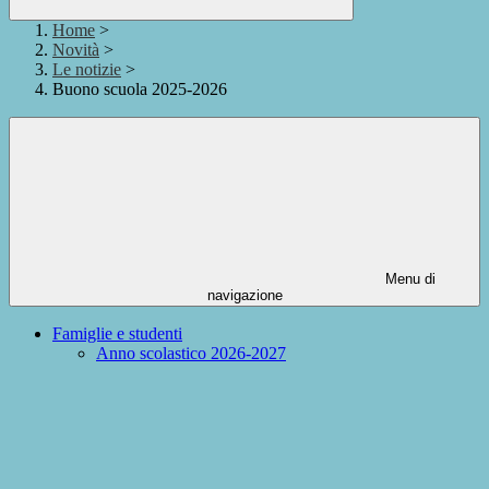
Home
>
Novità
>
Le notizie
>
Buono scuola 2025-2026
Menu di
navigazione
Famiglie e studenti
Anno scolastico 2026-2027