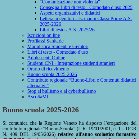
"Comunicazione non violenta"
Consegna Libri di testo - Comodato d'uso 2025
Aspetti organizzativi e didattici
Lettera ai genitori - Iscrizioni Classi Prime A.S.
2025-2026
Libri di testo - A.S. 2025/26
Iscrizioni on line
Profilassi Sanitarie
Modulistica Studenti e Genitori
Libri di testo - Comodato d'uso
Adolescenti Online
Studenti CNI - Integrazione studenti stranieri
Orario di ricevimento
Buono scuola 2025-2026
Contributo regionale “Buono-Libri e Contenuti didattici
alternativi”
Stop al bullismo e al cyberbullismo
AscoltaMI
Buono scuola 2025-2026
Si comunica che la Regione Veneto ha disposto l’erogazione del
contributo regionale “Buono-Scuola” (L.R. 19/01/2001, n. 1 – DGR
N. 409 DEL 19/05/2026)
relativo all'anno scolastico-formativo