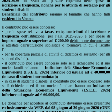
2025-2026
finalizzato alla parziale copertura delle
spese di
iscrizione e frequenza, nonché per le attività di sostegno per gli
studenti disabili
.
Beneficiari del contributo
saranno le famiglie che hanno figli
residenti in Veneto
Il contributo può essere concesso:
• per le spese relative a
tasse, rette, contributi di iscrizione e
frequenza
dell’Istituzione, per l’a.s. 2025-2026 e per spese di
importo uguale o superiore ad € 200,00
debitamente documentate
e attestate dall'istituzione scolastica o formativa in cui è iscritto
l'alunno;
• per la copertura parziale di attività di didattica di sostegno (per gli
studenti disabili).
• il contributo può essere concesso solo se il richiedente ed il suo
nucleo familiare hanno un
Indicatore della Situazione Economica
Equivalente (I.S.E.E. 2026) inferiore od uguale ad € 40.000,00
(in caso di studenti normodotati);
• in caso di studente disabile, il contributo può essere concesso solo
se il richiedente ed il suo nucleo familiare hanno un
Indicatore
della Situazione Economica Equivalente (I.S.E.E. 2026)
inferiore od uguale ad € 60.000,00.
Le domande per accedere al contributo dovranno essere presentate
esclusivamente via WEB dal 08 giugno al 30 giugno 2026 (ORE