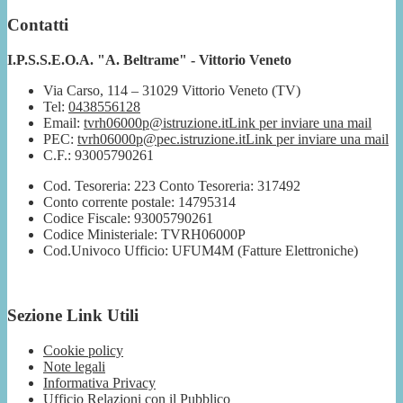
Contatti
I.P.S.S.E.O.A. "A. Beltrame" - Vittorio Veneto
Via Carso, 114 – 31029 Vittorio Veneto (TV)
Tel:
0438556128
Email:
tvrh06000p@istruzione.it
Link per inviare una mail
PEC:
tvrh06000p@pec.istruzione.it
Link per inviare una mail
C.F.: 93005790261
Cod. Tesoreria: 223 Conto Tesoreria: 317492
Conto corrente postale: 14795314
Codice Fiscale: 93005790261
Codice Ministeriale: TVRH06000P
Cod.Univoco Ufficio: UFUM4M (Fatture Elettroniche)
Sezione Link Utili
Cookie policy
Note legali
Informativa Privacy
Ufficio Relazioni con il Pubblico