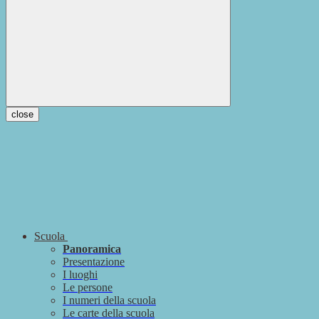
close
Scuola
Panoramica
Presentazione
I luoghi
Le persone
I numeri della scuola
Le carte della scuola