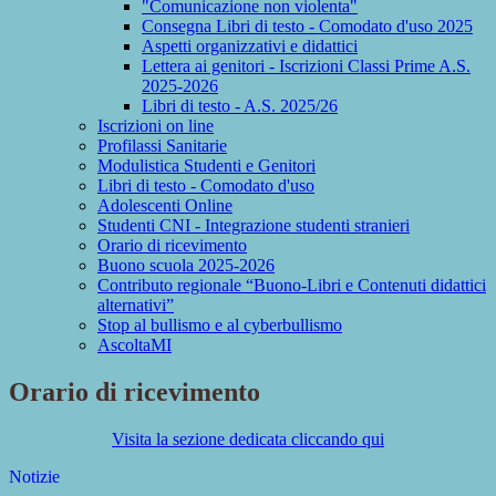
"Comunicazione non violenta"
Consegna Libri di testo - Comodato d'uso 2025
Aspetti organizzativi e didattici
Lettera ai genitori - Iscrizioni Classi Prime A.S.
2025-2026
Libri di testo - A.S. 2025/26
Iscrizioni on line
Profilassi Sanitarie
Modulistica Studenti e Genitori
Libri di testo - Comodato d'uso
Adolescenti Online
Studenti CNI - Integrazione studenti stranieri
Orario di ricevimento
Buono scuola 2025-2026
Contributo regionale “Buono-Libri e Contenuti didattici
alternativi”
Stop al bullismo e al cyberbullismo
AscoltaMI
Orario di ricevimento
Visita la sezione dedicata cliccando qui
Notizie