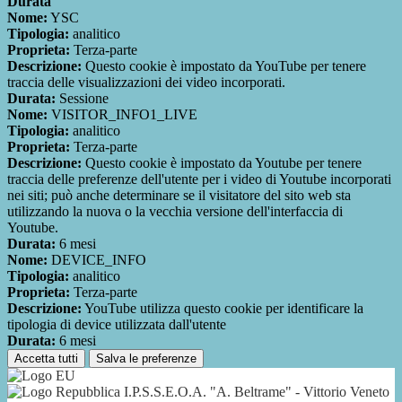
Durata
Nome:
YSC
Tipologia:
analitico
Proprieta:
Terza-parte
Descrizione:
Questo cookie è impostato da YouTube per tenere
traccia delle visualizzazioni dei video incorporati.
Durata:
Sessione
Nome:
VISITOR_INFO1_LIVE
Tipologia:
analitico
Proprieta:
Terza-parte
Descrizione:
Questo cookie è impostato da Youtube per tenere
traccia delle preferenze dell'utente per i video di Youtube incorporati
nei siti; può anche determinare se il visitatore del sito web sta
utilizzando la nuova o la vecchia versione dell'interfaccia di
Youtube.
Durata:
6 mesi
Nome:
DEVICE_INFO
Tipologia:
analitico
Proprieta:
Terza-parte
Descrizione:
YouTube utilizza questo cookie per identificare la
tipologia di device utilizzata dall'utente
Durata:
6 mesi
Accetta tutti
Salva le preferenze
I.P.S.S.E.O.A. "A. Beltrame" - Vittorio Veneto