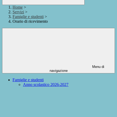
Home
>
Servizi
>
Famiglie e studenti
>
Orario di ricevimento
Menu di
navigazione
Famiglie e studenti
Anno scolastico 2026-2027