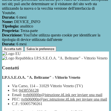
nei siti; può anche determinare se il visitatore del sito web sta
utilizzando la nuova o la vecchia versione dell'interfaccia di
Youtube.
Durata:
6 mesi
Nome:
DEVICE_INFO
Tipologia:
analitico
Proprieta:
Terza-parte
Descrizione:
YouTube utilizza questo cookie per identificare la
tipologia di device utilizzata dall'utente
Durata:
6 mesi
Accetta tutti
Salva le preferenze
I.P.S.S.E.O.A. "A. Beltrame" - Vittorio Veneto
Contatti
I.P.S.S.E.O.A. "A. Beltrame" - Vittorio Veneto
Via Carso, 114 – 31029 Vittorio Veneto (TV)
Tel:
0438556128
Email:
tvrh06000p@istruzione.it
Link per inviare una mail
PEC:
tvrh06000p@pec.istruzione.it
Link per inviare una mail
C.F.: 93005790261