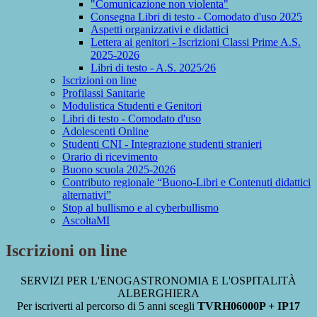
"Comunicazione non violenta"
Consegna Libri di testo - Comodato d'uso 2025
Aspetti organizzativi e didattici
Lettera ai genitori - Iscrizioni Classi Prime A.S.
2025-2026
Libri di testo - A.S. 2025/26
Iscrizioni on line
Profilassi Sanitarie
Modulistica Studenti e Genitori
Libri di testo - Comodato d'uso
Adolescenti Online
Studenti CNI - Integrazione studenti stranieri
Orario di ricevimento
Buono scuola 2025-2026
Contributo regionale “Buono-Libri e Contenuti didattici
alternativi”
Stop al bullismo e al cyberbullismo
AscoltaMI
Iscrizioni on line
SERVIZI PER L'ENOGASTRONOMIA E L'OSPITALITÀ
ALBERGHIERA
Per iscriverti al percorso di 5 anni scegli
TVRH06000P + IP17