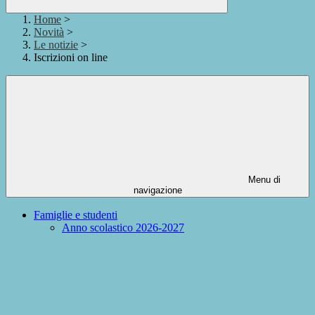
Home
>
Novità
>
Le notizie
>
Iscrizioni on line
Menu di
navigazione
Famiglie e studenti
Anno scolastico 2026-2027