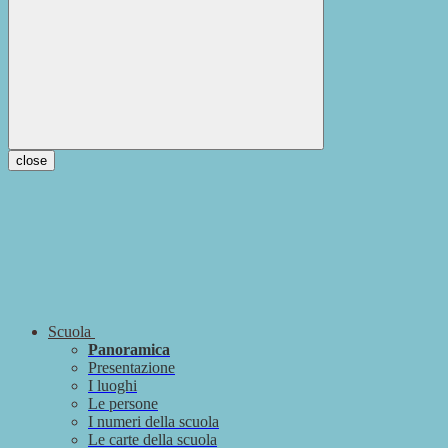
close
Scuola
Panoramica
Presentazione
I luoghi
Le persone
I numeri della scuola
Le carte della scuola