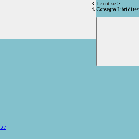
Le notizie
>
Consegna Libri di te
-27