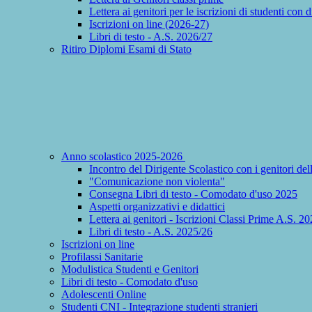
Lettera ai genitori per le iscrizioni di studenti con 
Iscrizioni on line (2026-27)
Libri di testo - A.S. 2026/27
Ritiro Diplomi Esami di Stato
Anno scolastico 2025-2026
Incontro del Dirigente Scolastico con i genitori del
"Comunicazione non violenta"
Consegna Libri di testo - Comodato d'uso 2025
Aspetti organizzativi e didattici
Lettera ai genitori - Iscrizioni Classi Prime A.S. 
Libri di testo - A.S. 2025/26
Iscrizioni on line
Profilassi Sanitarie
Modulistica Studenti e Genitori
Libri di testo - Comodato d'uso
Adolescenti Online
Studenti CNI - Integrazione studenti stranieri