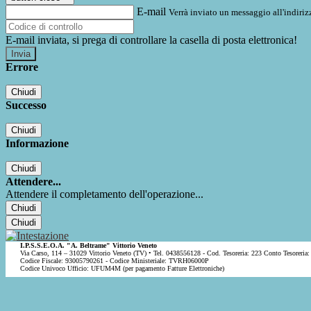
E-mail
Verrà inviato un messaggio all'indirizz
E-mail inviata, si prega di controllare la casella di posta elettronica!
Errore
Chiudi
Successo
Chiudi
Informazione
Chiudi
Attendere...
Attendere il completamento dell'operazione...
Chiudi
Chiudi
I.P.S.S.E.O.A. "A. Beltrame" Vittorio Veneto
Via Carso, 114 – 31029 Vittorio Veneto (TV) • Tel. 0438556128 - Cod. Tesoreria: 223 Conto Tesoreria:
Codice Fiscale: 93005790261 - Codice Ministeriale: TVRH06000P
Codice Univoco Ufficio: UFUM4M (per pagamento Fatture Elettroniche)