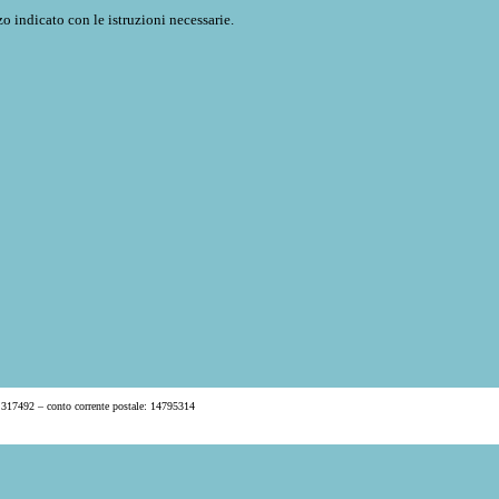
o indicato con le istruzioni necessarie.
 317492 – conto corrente postale: 14795314