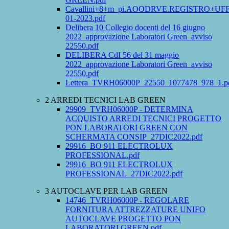
Cavallini+8+m_pi.AOODRVE.REGISTRO+UFFI
01-2023.pdf
Delibera 10 Collegio docenti del 16 giugno
2022_approvazione Laboratori Green_avviso
22550.pdf
DELIBERA CdI 56 del 31 maggio
2022_approvazione Laboratori Green_avviso
22550.pdf
Lettera_TVRH06000P_22550_1077478_978_1.p
2 ARREDI TECNICI LAB GREEN
29909_TVRH06000P - DETERMINA
ACQUISTO ARREDI TECNICI PROGETTO
PON LABORATORI GREEN CON
SCHERMATA CONSIP_27DIC2022.pdf
29916_BO 911 ELECTROLUX
PROFESSIONAL.pdf
29916_BO 911 ELECTROLUX
PROFESSIONAL_27DIC2022.pdf
3 AUTOCLAVE PER LAB GREEN
14746_TVRH06000P - REGOLARE
FORNITURA ATTREZZATURE UNIFO
AUTOCLAVE PROGETTO PON
LABORATORI GREEN.pdf