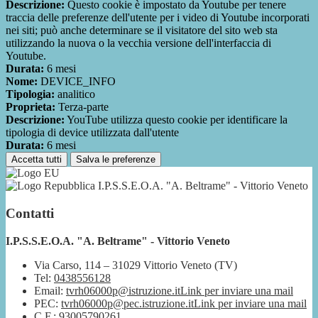
Descrizione:
Questo cookie è impostato da Youtube per tenere
traccia delle preferenze dell'utente per i video di Youtube incorporati
nei siti; può anche determinare se il visitatore del sito web sta
utilizzando la nuova o la vecchia versione dell'interfaccia di
Youtube.
Durata:
6 mesi
Nome:
DEVICE_INFO
Tipologia:
analitico
Proprieta:
Terza-parte
Descrizione:
YouTube utilizza questo cookie per identificare la
tipologia di device utilizzata dall'utente
Durata:
6 mesi
Accetta tutti
Salva le preferenze
I.P.S.S.E.O.A. "A. Beltrame" - Vittorio Veneto
Contatti
I.P.S.S.E.O.A. "A. Beltrame" - Vittorio Veneto
Via Carso, 114 – 31029 Vittorio Veneto (TV)
Tel:
0438556128
Email:
tvrh06000p@istruzione.it
Link per inviare una mail
PEC:
tvrh06000p@pec.istruzione.it
Link per inviare una mail
C.F.: 93005790261