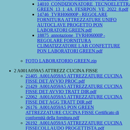
14010_CONDIZIONATORE_TECNOELETTR
GREEN_13_1_4A_FESRPON_VE_2022_8.pdf
14746_TVRH06000P - REGOLARE
FORNITURA ATTREZZATURE UNIFO
AUTOCLAVE PROGETTO PON
LABORATORI GREEN.pdf
18875_annotazione_TVRH06000P -
REGOLARE FORNITURA
CLIMATIZZATORE LAB CONFETTURE
PON LABORATORI GREEN.pdf
FOTO LABORATORIO GREEN.zip
2 A001A059A5 ATTREZZ CUCINA FISSE
21405_A001A059A5 ATTREZZATURE CUCINA
FISSE DET AVVIO PROC.pdf
21429_A001A059A5 ATTREZZATURE CUCINA
FISSE DET AVVIO TRATT DIR.pdf
22062_A001A059A5 ATTREZZATURE CUCINA
FISSE DET AGG TRATT DIR.pdf
26176_A001A059A5 PON GREEN
ATTREZZATURE CUCINA FISSE Certificato di
conformità della fornitura.pdf
26192_A001A059A5 ATTREZZATURE CUCINA
FISSECOLLAUDO PROGETTISTA.pdf