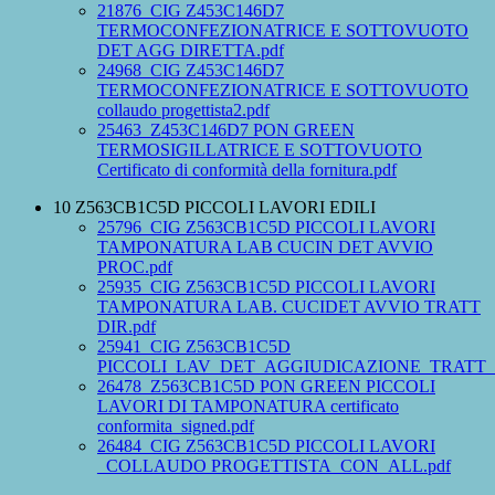
21876_CIG Z453C146D7
TERMOCONFEZIONATRICE E SOTTOVUOTO
DET AGG DIRETTA.pdf
24968_CIG Z453C146D7
TERMOCONFEZIONATRICE E SOTTOVUOTO
collaudo progettista2.pdf
25463_Z453C146D7 PON GREEN
TERMOSIGILLATRICE E SOTTOVUOTO
Certificato di conformità della fornitura.pdf
10 Z563CB1C5D PICCOLI LAVORI EDILI
25796_CIG Z563CB1C5D PICCOLI LAVORI
TAMPONATURA LAB CUCIN DET AVVIO
PROC.pdf
25935_CIG Z563CB1C5D PICCOLI LAVORI
TAMPONATURA LAB. CUCIDET AVVIO TRATT
DIR.pdf
25941_CIG Z563CB1C5D
PICCOLI_LAV_DET_AGGIUDICAZIONE_TRATT_D
26478_Z563CB1C5D PON GREEN PICCOLI
LAVORI DI TAMPONATURA certificato
conformita_signed.pdf
26484_CIG Z563CB1C5D PICCOLI LAVORI
_COLLAUDO PROGETTISTA_CON_ALL.pdf