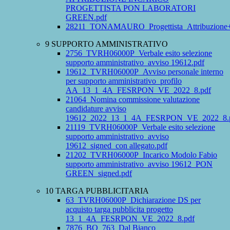
PROGETTISTA PON LABORATORI
GREEN.pdf
28211_TONAMAURO_Progettista_Attribuzione+in
9 SUPPORTO AMMINISTRATIVO
2756_TVRH06000P_Verbale esito selezione
supporto amministrativo_avviso 19612.pdf
19612_TVRH06000P_Avviso personale interno
per supporto amministrativo_profilo
AA_13_1_4A_FESRPON_VE_2022_8.pdf
21064_Nomina commissione valutazione
candidature avviso
19612_2022_13_1_4A_FESRPON_VE_2022_8.
21119_TVRH06000P_Verbale esito selezione
supporto amministrativo_avviso
19612_signed_con allegato.pdf
21202_TVRH06000P_Incarico Modolo Fabio
supporto amministrativo_avviso 19612_PON
GREEN_signed.pdf
10 TARGA PUBBLICITARIA
63_TVRH06000P_Dichiarazione DS per
acquisto targa pubblicita progetto
13_1_4A_FESRPON_VE_2022_8.pdf
7876_BO_763_Dal Bianco