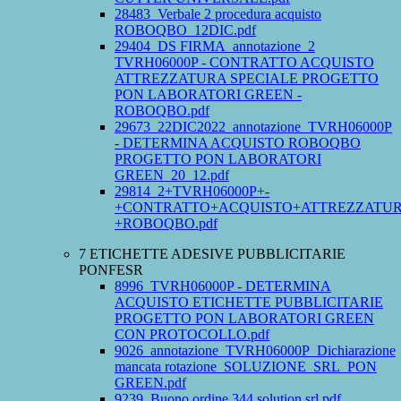
28483_Verbale 2 procedura acquisto
ROBOQBO_12DIC.pdf
29404_DS FIRMA_annotazione_2
TVRH06000P - CONTRATTO ACQUISTO
ATTREZZATURA SPECIALE PROGETTO
PON LABORATORI GREEN -
ROBOQBO.pdf
29673_22DIC2022_annotazione_TVRH06000P
- DETERMINA ACQUISTO ROBOQBO
PROGETTO PON LABORATORI
GREEN_20_12.pdf
29814_2+TVRH06000P+-
+CONTRATTO+ACQUISTO+ATTREZZATUR
+ROBOQBO.pdf
7 ETICHETTE ADESIVE PUBBLICITARIE
PONFESR
8996_TVRH06000P - DETERMINA
ACQUISTO ETICHETTE PUBBLICITARIE
PROGETTO PON LABORATORI GREEN
CON PROTOCOLLO.pdf
9026_annotazione_TVRH06000P_Dichiarazione
mancata rotazione_SOLUZIONE_SRL_PON
GREEN.pdf
9239_Buono ordine 344 solution srl.pdf