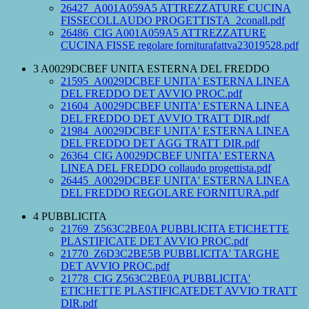
26427_A001A059A5 ATTREZZATURE CUCINA
FISSECOLLAUDO PROGETTISTA_2conall.pdf
26486_CIG A001A059A5 ATTREZZATURE
CUCINA FISSE regolare forniturafattva23019528.pdf
3 A0029DCBEF UNITA ESTERNA DEL FREDDO
21595_A0029DCBEF UNITA' ESTERNA LINEA
DEL FREDDO DET AVVIO PROC.pdf
21604_A0029DCBEF UNITA' ESTERNA LINEA
DEL FREDDO DET AVVIO TRATT DIR.pdf
21984_A0029DCBEF UNITA' ESTERNA LINEA
DEL FREDDO DET AGG TRATT DIR.pdf
26364_CIG A0029DCBEF UNITA' ESTERNA
LINEA DEL FREDDO collaudo progettista.pdf
26445_A0029DCBEF UNITA' ESTERNA LINEA
DEL FREDDO REGOLARE FORNITURA.pdf
4 PUBBLICITA
21769_Z563C2BE0A PUBBLICITA ETICHETTE
PLASTIFICATE DET AVVIO PROC.pdf
21770_Z6D3C2BE5B PUBBLICITA' TARGHE
DET AVVIO PROC.pdf
21778_CIG Z563C2BE0A PUBBLICITA'
ETICHETTE PLASTIFICATEDET AVVIO TRATT
DIR.pdf