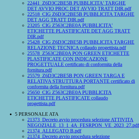
22441_Z6D3C2BE5B PUBBLICITA' TARGHE
DET AVVIO PROC DET AVVIO TRATT DIR.pdf
22518_CIG Z6D3C2BE5B PUBBLICITA TARGHE
DET AGG TRATT DIR.pdf
23205_CIG Z563C2BE0A PUBBLICITA'
ETICHETTE PLASTIFICATE DET AGG TRATT
DIR.pdf
25428_CIG Z6D3C2BE5B PUBBLICITA TARGHE
RELAZIONE TECNICA collaudo progettista.pdf
25578_Z563C2BE0A PON GREEN ETICHETTE
PLASTIFICATE CON INDICAZIONE
PROGETTUALE certificato di conformita della
fornitura.pdf
25579_Z6D3C2BE5B PON GREEN TARGA E
RELATIVA STRUTTURA PORTANTE certificato di
conformita della fornitura.pdf
25650_CIG Z563C2BE0A PUBBLICITA
ETICHETTE PLASTIFICATE collaudo
progettista.pdf
5 PERSONALE ATA
21373_Decreto avvio procedura selezione ATTIVITA
NEGOZIALE_13_1_4A_FESRPON_VE_2023_27.pdf
21374_ALLEGATO B.pdf
21374_Decreto avvio procedura selezione