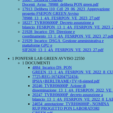
Docenti_Aviso_78988_delibera PON green.pdf
17913_Delibera 110_CdI_29_06_2023_Approvazione
progetto FSEPON GREEN Avviso
78988_13_1_4A_FESRPON_VE_2023_27.pdf
18227_TVRH06000P_Decreto assunzione a
bilancio_FESRPON_13_1_4A_FESRPON_VE_2023_2
21928_Incarico_DS_Direzione e
coordinamento_13_1_4A_FESRPON_VE_2023_27.pd
21929_Incarico_DSGA_Gestione amministrativa e
piattaforme GPU e
SIF2020_13_1_4A_FESRPON_VE_2023_27.pdf
1 PONFESR LAB GREEN AVVISO 22550
1 DOCUMENTI
4884_Incarico DS_PON
GREEN_13_1_4A_FESRPON_VE_2022_8_CUP_
7725-REG-1674204752434-
IPSIA+BERLTRAME+TV+8-signed.pdf
20246_TVRH06000P_Azione di
disseminazione_13_1_4A_FESRPON_2022_VE_
20247_TVRH06000P_decreto assunzione a
bilancio_13_1_4A_FESRPON_VE_2022_8_LA
24654_annotazione_TVRH06000P - NOMINA
RUP PROGETTO PON LABORATORI
GREEN.pdf