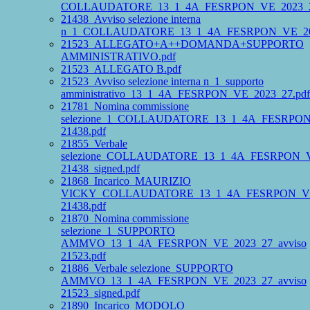
COLLAUDATORE_13_1_4A_FESRPON_VE_2023_2
21438_Avviso selezione interna
n_1_COLLAUDATORE_13_1_4A_FESRPON_VE_202
21523_ALLEGATO+A++DOMANDA+SUPPORTO
AMMINISTRATIVO.pdf
21523_ALLEGATO B.pdf
21523_Avviso selezione interna n_1_supporto
amministrativo_13_1_4A_FESRPON_VE_2023_27.pdf
21781_Nomina commissione
selezione_1_COLLAUDATORE_13_1_4A_FESRPON_
21438.pdf
21855_Verbale
selezione_COLLAUDATORE_13_1_4A_FESRPON_VE
21438_signed.pdf
21868_Incarico_MAURIZIO
VICKY_COLLAUDATORE_13_1_4A_FESRPON_VE_
21438.pdf
21870_Nomina commissione
selezione_1_SUPPORTO
AMMVO_13_1_4A_FESRPON_VE_2023_27_avviso
21523.pdf
21886_Verbale selezione_SUPPORTO
AMMVO_13_1_4A_FESRPON_VE_2023_27_avviso
21523_signed.pdf
21890_Incarico_MODOLO