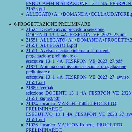
FABIO_AMMINISTRAZIONE_13_1_4A_FESRPON_V
21523.pdf
ALLEGATO+A++DOMANDA+COLLAUDATORE.p
6 PROGETTAZIONE PRELIMINARE
21524_Decreto avvio procedura selezione
DOCENTI_13_1_4A_FESRPON_VE_2023_27.pdf
21551_ALLEGATO+A++DOMANDA+PROGETTAZI
21551_ALLEGATO B.pdf
21551_Avviso selezione interna n_2_docenti
progettazione preliminare e
esecutiva_13_1_4A_FESRPON_VE_2023_27.pdf
21871_Nomina commissione selezione_progettazione
preliminare e
esecutiva_13_1_4A_FESRPON_VE_2023_27_avviso
21551.pdf
21889_Verbale
selezione_DOCENTI_13_1_4A_FESRPON_VE_2023_
21551_signed.pdf
21924_Incarico_MARCHI Tullio_PROGETTO
PRELIMINARE E
ESECUTIVO_13_1_4A_FESRPON_VE_2023_27_avv
21551.pdf
21926_Incarico_MARCON Roberta_PROGETTO
PRELIMINARE E