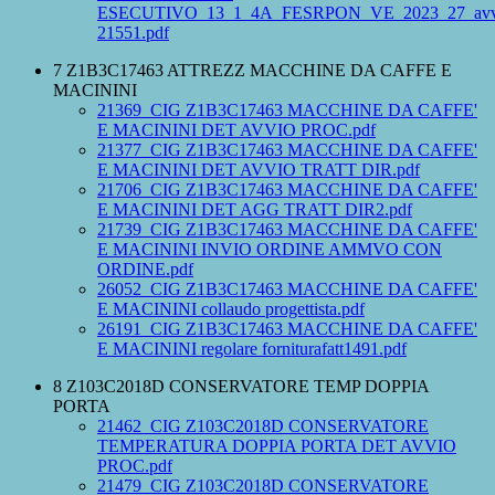
ESECUTIVO_13_1_4A_FESRPON_VE_2023_27_avv
21551.pdf
7 Z1B3C17463 ATTREZZ MACCHINE DA CAFFE E
MACININI
21369_CIG Z1B3C17463 MACCHINE DA CAFFE'
E MACININI DET AVVIO PROC.pdf
21377_CIG Z1B3C17463 MACCHINE DA CAFFE'
E MACININI DET AVVIO TRATT DIR.pdf
21706_CIG Z1B3C17463 MACCHINE DA CAFFE'
E MACININI DET AGG TRATT DIR2.pdf
21739_CIG Z1B3C17463 MACCHINE DA CAFFE'
E MACININI INVIO ORDINE AMMVO CON
ORDINE.pdf
26052_CIG Z1B3C17463 MACCHINE DA CAFFE'
E MACININI collaudo progettista.pdf
26191_CIG Z1B3C17463 MACCHINE DA CAFFE'
E MACININI regolare forniturafatt1491.pdf
8 Z103C2018D CONSERVATORE TEMP DOPPIA
PORTA
21462_CIG Z103C2018D CONSERVATORE
TEMPERATURA DOPPIA PORTA DET AVVIO
PROC.pdf
21479_CIG Z103C2018D CONSERVATORE