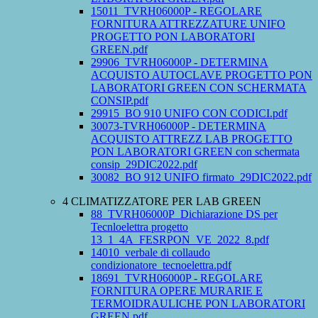
15011_TVRH06000P - REGOLARE
FORNITURA ATTREZZATURE UNIFO
PROGETTO PON LABORATORI
GREEN.pdf
29906_TVRH06000P - DETERMINA
ACQUISTO AUTOCLAVE PROGETTO PON
LABORATORI GREEN CON SCHERMATA
CONSIP.pdf
29915_BO 910 UNIFO CON CODICI.pdf
30073-TVRH06000P - DETERMINA
ACQUISTO ATTREZZ LAB PROGETTO
PON LABORATORI GREEN con schermata
consip_29DIC2022.pdf
30082_BO 912 UNIFO firmato_29DIC2022.pdf
4 CLIMATIZZATORE PER LAB GREEN
88_TVRH06000P_Dichiarazione DS per
Tecnloelettra progetto
13_1_4A_FESRPON_VE_2022_8.pdf
14010_verbale di collaudo
condizionatore_tecnoelettra.pdf
18691_TVRH06000P - REGOLARE
FORNITURA OPERE MURARIE E
TERMOIDRAULICHE PON LABORATORI
GREEN.pdf