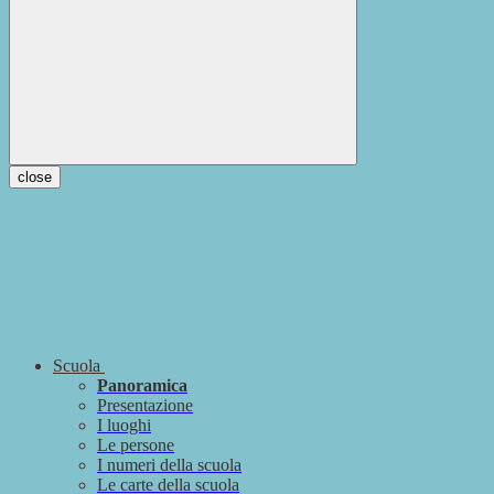
close
Scuola
Panoramica
Presentazione
I luoghi
Le persone
I numeri della scuola
Le carte della scuola