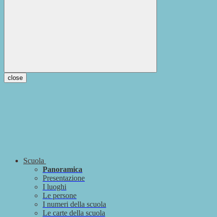
close
Scuola
Panoramica
Presentazione
I luoghi
Le persone
I numeri della scuola
Le carte della scuola