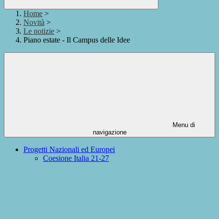
Home
>
Novità
>
Le notizie
>
Piano estate - Il Campus delle Idee
Menu di
navigazione
Progetti Nazionali ed Europei
Coesione Italia 21-27