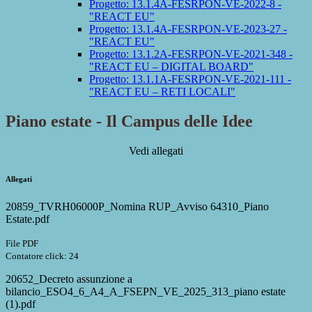
Progetto: 13.1.4A-FESRPON-VE-2022-8 -
"REACT EU"
Progetto: 13.1.4A-FESRPON-VE-2023-27 -
"REACT EU"
Progetto: 13.1.2A-FESRPON-VE-2021-348 -
"REACT EU – DIGITAL BOARD"
Progetto: 13.1.1A-FESRPON-VE-2021-111 -
"REACT EU – RETI LOCALI"
Piano estate - Il Campus delle Idee
Vedi allegati
Allegati
20859_TVRH06000P_Nomina RUP_Avviso 64310_Piano
Estate.pdf
File PDF
Contatore click: 24
20652_Decreto assunzione a
bilancio_ESO4_6_A4_A_FSEPN_VE_2025_313_piano estate
(1).pdf