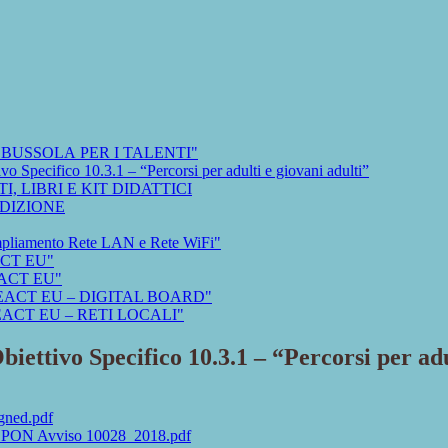
NA BUSSOLA PER I TALENTI"
ecifico 10.3.1 – “Percorsi per adulti e giovani adulti”
I, LIBRI E KIT DIDATTICI
EDIZIONE
liamento Rete LAN e Rete WiFi"
ACT EU"
EACT EU"
 "REACT EU – DIGITAL BOARD"
"REACT EU – RETI LOCALI"
ivo Specifico 10.3.1 – “Percorsi per adul
gned.pdf
_PON Avviso 10028_2018.pdf