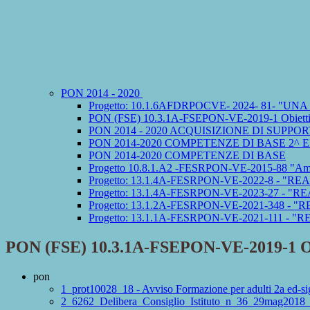
PON 2014 - 2020
Progetto: 10.1.6AFDRPOCVE- 2024- 81- "U
PON (FSE) 10.3.1A-FSEPON-VE-2019-1 Obiettivo Sp
PON 2014 - 2020 ACQUISIZIONE DI SUPPORT
PON 2014-2020 COMPETENZE DI BASE 2^ 
PON 2014-2020 COMPETENZE DI BASE
Progetto 10.8.1.A2 -FESRPON-VE-2015-88 "Amp
Progetto: 13.1.4A-FESRPON-VE-2022-8 - "RE
Progetto: 13.1.4A-FESRPON-VE-2023-27 - "R
Progetto: 13.1.2A-FESRPON-VE-2021-348 -
Progetto: 13.1.1A-FESRPON-VE-2021-111 - 
PON (FSE) 10.3.1A-FSEPON-VE-2019-1 Obiett
pon
1_prot10028_18 - Avviso Formazione per adulti 2a ed-si
2_6262_Delibera_Consiglio_Istituto_n_36_29mag2018