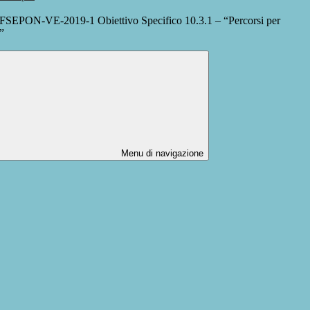
SEPON-VE-2019-1 Obiettivo Specifico 10.3.1 – “Percorsi per
i”
Menu di navigazione