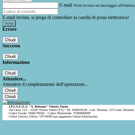
E-mail
Verrà inviato un messaggio all'indirizz
E-mail inviata, si prega di controllare la casella di posta elettronica!
Errore
Chiudi
Successo
Chiudi
Informazione
Chiudi
Attendere...
Attendere il completamento dell'operazione...
Chiudi
Chiudi
I.P.S.S.E.O.A. "A. Beltrame" Vittorio Veneto
Via Carso, 114 – 31029 Vittorio Veneto (TV) • Tel. 0438556128 - Cod. Tesoreria: 223 Conto Tesoreria:
Codice Fiscale: 93005790261 - Codice Ministeriale: TVRH06000P
Codice Univoco Ufficio: UFUM4M (per pagamento Fatture Elettroniche)