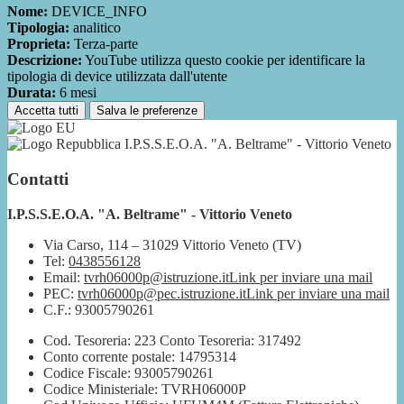
Nome:
DEVICE_INFO
Tipologia:
analitico
Proprieta:
Terza-parte
Descrizione:
YouTube utilizza questo cookie per identificare la
tipologia di device utilizzata dall'utente
Durata:
6 mesi
Accetta tutti
Salva le preferenze
I.P.S.S.E.O.A. "A. Beltrame" - Vittorio Veneto
Contatti
I.P.S.S.E.O.A. "A. Beltrame" - Vittorio Veneto
Via Carso, 114 – 31029 Vittorio Veneto (TV)
Tel:
0438556128
Email:
tvrh06000p@istruzione.it
Link per inviare una mail
PEC:
tvrh06000p@pec.istruzione.it
Link per inviare una mail
C.F.: 93005790261
Cod. Tesoreria: 223 Conto Tesoreria: 317492
Conto corrente postale: 14795314
Codice Fiscale: 93005790261
Codice Ministeriale: TVRH06000P