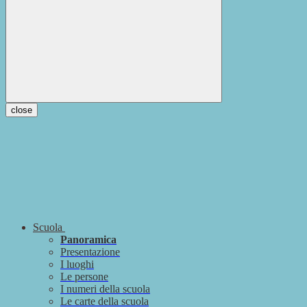
close
Scuola
Panoramica
Presentazione
I luoghi
Le persone
I numeri della scuola
Le carte della scuola