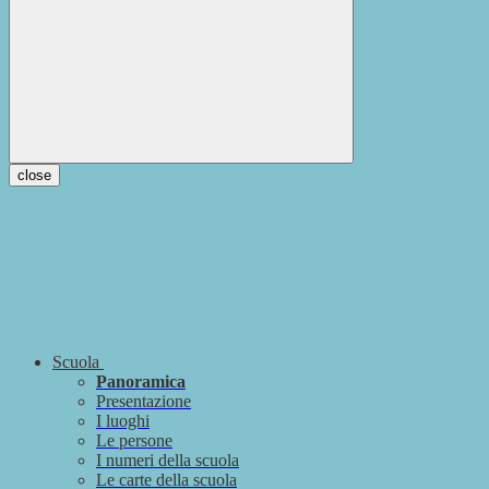
close
Scuola
Panoramica
Presentazione
I luoghi
Le persone
I numeri della scuola
Le carte della scuola