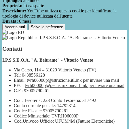
Tipologia:
analitico
Proprieta:
Terza-parte
Descrizione:
YouTube utilizza questo cookie per identificare la
tipologia di device utilizzata dall'utente
Durata:
6 mesi
Accetta tutti
Salva le preferenze
I.P.S.S.E.O.A. "A. Beltrame" - Vittorio Veneto
Contatti
I.P.S.S.E.O.A. "A. Beltrame" - Vittorio Veneto
Via Carso, 114 – 31029 Vittorio Veneto (TV)
Tel:
0438556128
Email:
tvrh06000p@istruzione.it
Link per inviare una mail
PEC:
tvrh06000p@pec.istruzione.it
Link per inviare una mail
C.F.: 93005790261
Cod. Tesoreria: 223 Conto Tesoreria: 317492
Conto corrente postale: 14795314
Codice Fiscale: 93005790261
Codice Ministeriale: TVRH06000P
Cod.Univoco Ufficio: UFUM4M (Fatture Elettroniche)