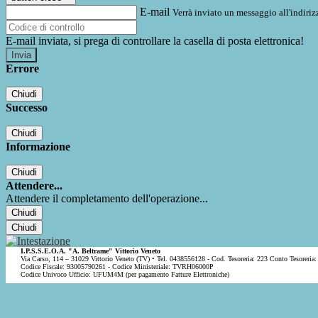
E-mail
Verrà inviato un messaggio all'indirizz
E-mail inviata, si prega di controllare la casella di posta elettronica!
Errore
Chiudi
Successo
Chiudi
Informazione
Chiudi
Attendere...
Attendere il completamento dell'operazione...
Chiudi
Chiudi
I.P.S.S.E.O.A. "A. Beltrame" Vittorio Veneto
Via Carso, 114 – 31029 Vittorio Veneto (TV) • Tel. 0438556128 - Cod. Tesoreria: 223 Conto Tesoreria:
Codice Fiscale: 93005790261 - Codice Ministeriale: TVRH06000P
Codice Univoco Ufficio: UFUM4M (per pagamento Fatture Elettroniche)