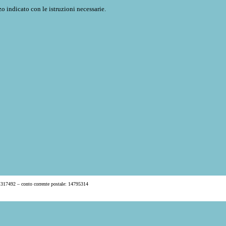
o indicato con le istruzioni necessarie.
 317492 – conto corrente postale: 14795314