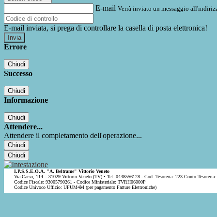
E-mail
Verrà inviato un messaggio all'indirizz
E-mail inviata, si prega di controllare la casella di posta elettronica!
Errore
Chiudi
Successo
Chiudi
Informazione
Chiudi
Attendere...
Attendere il completamento dell'operazione...
Chiudi
Chiudi
I.P.S.S.E.O.A. "A. Beltrame" Vittorio Veneto
Via Carso, 114 – 31029 Vittorio Veneto (TV) • Tel. 0438556128 - Cod. Tesoreria: 223 Conto Tesoreria:
Codice Fiscale: 93005790261 - Codice Ministeriale: TVRH06000P
Codice Univoco Ufficio: UFUM4M (per pagamento Fatture Elettroniche)