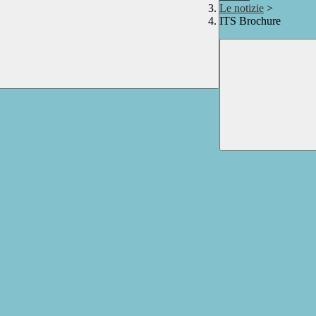
Le notizie
>
ITS Brochure