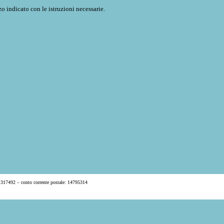
o indicato con le istruzioni necessarie.
 317492 – conto corrente postale: 14795314