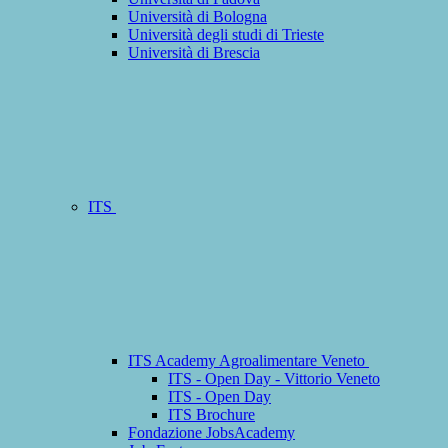
Università di Bologna
Università degli studi di Trieste
Università di Brescia
ITS
ITS Academy Agroalimentare Veneto
ITS - Open Day - Vittorio Veneto
ITS - Open Day
ITS Brochure
Fondazione JobsAcademy