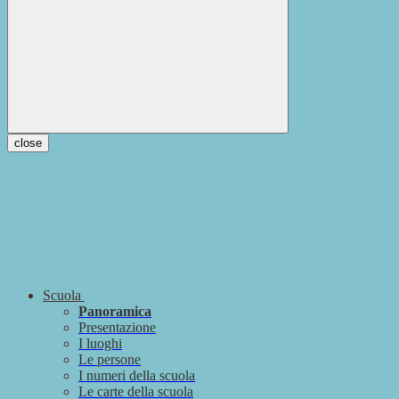
close
Scuola
Panoramica
Presentazione
I luoghi
Le persone
I numeri della scuola
Le carte della scuola