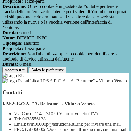
Proprieta:
Terza-parte
Descrizione:
Questo cookie è impostato da Youtube per tenere
traccia delle preferenze dell'utente per i video di Youtube incorporati
nei siti; può anche determinare se il visitatore del sito web sta
utilizzando la nuova o la vecchia versione dell'interfaccia di
Youtube.
Durata:
6 mesi
Nome:
DEVICE_INFO
Tipologia:
analitico
Proprieta:
Terza-parte
Descrizione:
YouTube utilizza questo cookie per identificare la
tipologia di device utilizzata dall'utente
Durata:
6 mesi
Accetta tutti
Salva le preferenze
I.P.S.S.E.O.A. "A. Beltrame" - Vittorio Veneto
Contatti
I.P.S.S.E.O.A. "A. Beltrame" - Vittorio Veneto
Via Carso, 114 – 31029 Vittorio Veneto (TV)
Tel:
0438556128
Email:
tvrh06000p@istruzione.it
Link per inviare una mail
PEC:
tvrh06000p@pec.istruzione.it
Link per inviare una mail