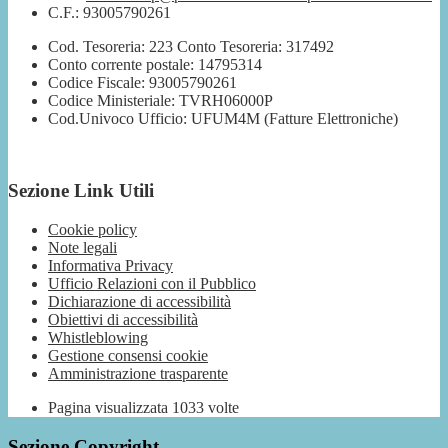
C.F.: 93005790261
Cod. Tesoreria: 223 Conto Tesoreria: 317492
Conto corrente postale: 14795314
Codice Fiscale: 93005790261
Codice Ministeriale: TVRH06000P
Cod.Univoco Ufficio: UFUM4M (Fatture Elettroniche)
Sezione Link Utili
Cookie policy
Note legali
Informativa Privacy
Ufficio Relazioni con il Pubblico
Dichiarazione di accessibilità
Obiettivi di accessibilità
Whistleblowing
Gestione consensi cookie
Amministrazione trasparente
Pagina visualizzata
1033
volte
Sezione Copyright