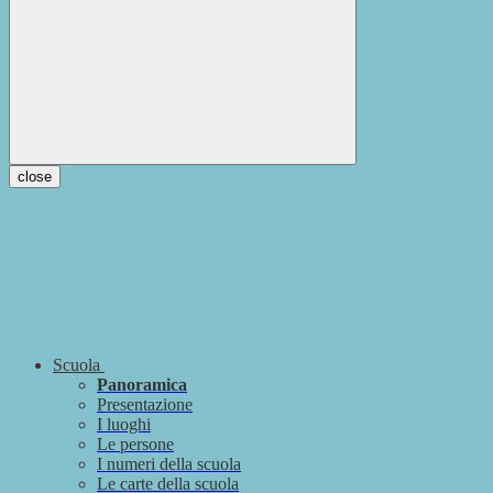
close
Scuola
Panoramica
Presentazione
I luoghi
Le persone
I numeri della scuola
Le carte della scuola