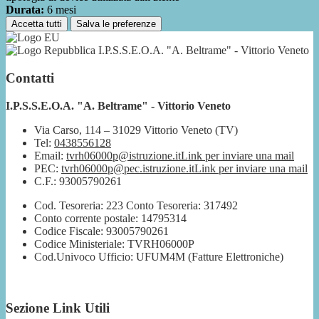
Durata:
6 mesi
Accetta tutti
Salva le preferenze
I.P.S.S.E.O.A. "A. Beltrame" - Vittorio Veneto
Contatti
I.P.S.S.E.O.A. "A. Beltrame" - Vittorio Veneto
Via Carso, 114 – 31029 Vittorio Veneto (TV)
Tel:
0438556128
Email:
tvrh06000p@istruzione.it
Link per inviare una mail
PEC:
tvrh06000p@pec.istruzione.it
Link per inviare una mail
C.F.: 93005790261
Cod. Tesoreria: 223 Conto Tesoreria: 317492
Conto corrente postale: 14795314
Codice Fiscale: 93005790261
Codice Ministeriale: TVRH06000P
Cod.Univoco Ufficio: UFUM4M (Fatture Elettroniche)
Sezione Link Utili