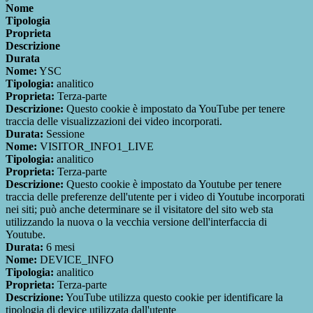
Nome
Tipologia
Proprieta
Descrizione
Durata
Nome:
YSC
Tipologia:
analitico
Proprieta:
Terza-parte
Descrizione:
Questo cookie è impostato da YouTube per tenere
traccia delle visualizzazioni dei video incorporati.
Durata:
Sessione
Nome:
VISITOR_INFO1_LIVE
Tipologia:
analitico
Proprieta:
Terza-parte
Descrizione:
Questo cookie è impostato da Youtube per tenere
traccia delle preferenze dell'utente per i video di Youtube incorporati
nei siti; può anche determinare se il visitatore del sito web sta
utilizzando la nuova o la vecchia versione dell'interfaccia di
Youtube.
Durata:
6 mesi
Nome:
DEVICE_INFO
Tipologia:
analitico
Proprieta:
Terza-parte
Descrizione:
YouTube utilizza questo cookie per identificare la
tipologia di device utilizzata dall'utente