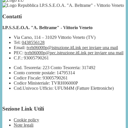
I.P.S.S.E.O.A. "A. Beltrame" - Vittorio Veneto
Contatti
I.P.S.S.E.O.A. "A. Beltrame" - Vittorio Veneto
Via Carso, 114 – 31029 Vittorio Veneto (TV)
Tel:
0438556128
Email:
tvrh06000p@istruzione.it
Link per inviare una mail
PEC:
tvrh06000p@pec.istruzione.it
Link per inviare una mail
C.F.: 93005790261
Cod. Tesoreria: 223 Conto Tesoreria: 317492
Conto corrente postale: 14795314
Codice Fiscale: 93005790261
Codice Ministeriale: TVRH06000P
Cod.Univoco Ufficio: UFUM4M (Fatture Elettroniche)
Sezione Link Utili
Cookie policy
Note legali