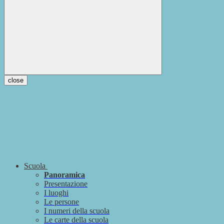
close
Scuola
Panoramica
Presentazione
I luoghi
Le persone
I numeri della scuola
Le carte della scuola