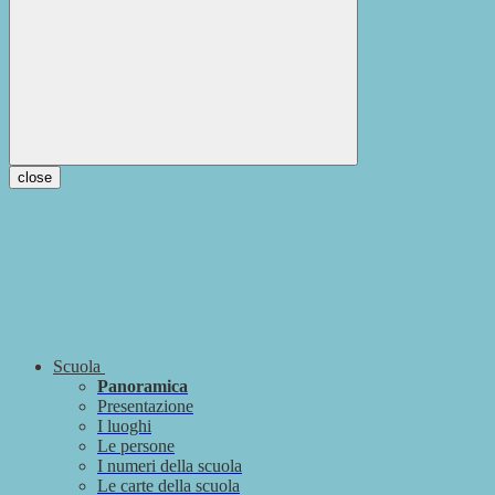
close
Scuola
Panoramica
Presentazione
I luoghi
Le persone
I numeri della scuola
Le carte della scuola