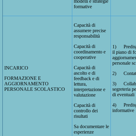
modelli e strategie
formative
Capacità di
assumere precise
responsabilità
Capacità di
1) Predisp
coordinamento e
il piano di 
cooperative
aggiornamen
personale sc
Capacità di
INCARICO
ascolto e di
2) Contatta
FORMAZIONE E
feedback e di
AGGIORNAMENTO
3) Collabo
lettura,
PERSONALE SCOLASTICO
segreteria p
interpretazione e
di eventuali
valutazione
4) Predispo
Capacità di
informative
controllo dei
risultati
Sa documentare le
esperienze