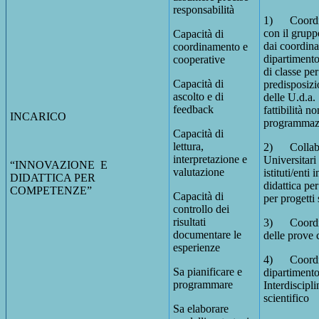
responsabilità
1) Coordin
con il grup
Capacità di
dai coordina
coordinamento e
dipartimento
cooperative
di classe per
Capacità di
predisposizi
ascolto e di
delle U.d.a. 
feedback
fattibilità n
INCARICO
programmaz
Capacità di
lettura,
2) Collabor
interpretazione e
Universitari 
“INNOVAZIONE E
valutazione
istituti/enti 
DIDATTICA PER
didattica pe
COMPETENZE”
Capacità di
per progetti 
controllo dei
risultati
3) Coordina
documentare le
delle prove
esperienze
4) Coordin
Sa pianificare e
dipartiment
programmare
Interdiscipl
scientifico
Sa elaborare