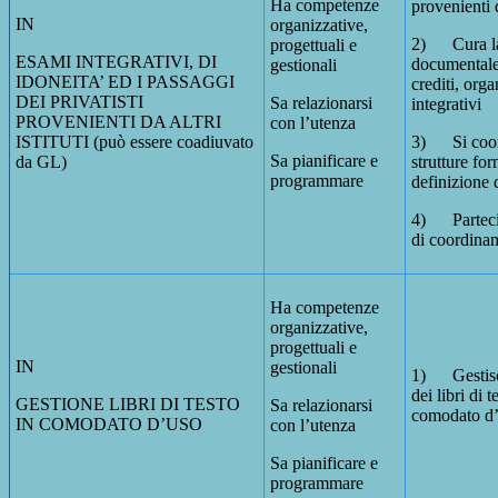
Ha competenze
provenienti da
IN
organizzative,
2) Cura la
progettuali e
ESAMI INTEGRATIVI, DI
documentale,
gestionali
IDONEITA’ ED I PASSAGGI
crediti, orga
DEI PRIVATISTI
Sa relazionarsi
integrativi
PROVENIENTI DA ALTRI
con l’utenza
ISTITUTI (può essere coadiuvato
3) Si coord
Sa pianificare e
da GL)
strutture for
programmare
definizione 
4) Partecip
di coordina
Ha competenze
organizzative,
progettuali e
IN
gestionali
1) Gestisce
dei libri di t
GESTIONE LIBRI DI TESTO
Sa relazionarsi
comodato d
IN COMODATO D’USO
con l’utenza
Sa pianificare e
programmare