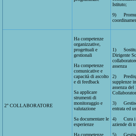
Istituto;
9) Promuo
coordinamen
Ha competenze
organizzative,
progettuali e
1) Sostitui
gestionali
Dirigente Sco
collaborator
Ha competenze
assenza
comunicative e
capacità di ascolto
2) Predisp
e di feedback
supplenze in
assenza del 
Sa applicare
Collaborato
strumenti di
monitoraggio e
3) Gestisce
2° COLLABORATORE
valutazione
entrata ed us
Sa documentare le
4) Cura i r
esperienze
aziende di t
Ha competenze
5) Gestisce