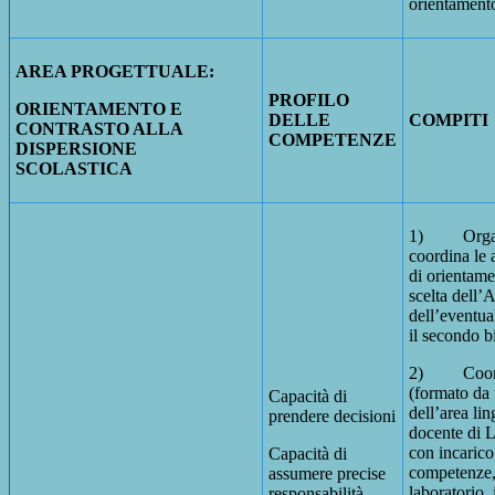
orientament
AREA PROGETTUALE:
PROFILO
ORIENTAMENTO E
DELLE
COMPITI
CONTRASTO ALLA
COMPETENZE
DISPERSIONE
SCOLASTICA
1) Organ
coordina le a
di orientame
scelta dell’
dell’eventu
il secondo b
2) Coordi
(formato da
Capacità di
dell’area lin
prendere decisioni
docente di 
con incarico 
Capacità di
competenze,
assumere precise
laboratorio,
responsabilità