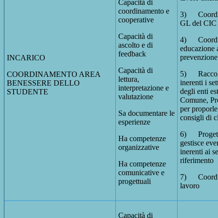
Capacità di
coordinamento e
3) Coordina
cooperative
GL del CIC
Capacità di
4) Coordina
ascolto e di
educazione a
feedback
prevenzione
INCARICO
Capacità di
5) Raccogl
COORDINAMENTO AREA
lettura,
inerenti i se
BENESSERE DELLO
interpretazione e
degli enti e
STUDENTE
valutazione
Comune, Pro
per proporle
Sa documentare le
consigli di c
esperienze
6) Progetta
Ha competenze
gestisce even
organizzative
inerenti ai se
riferimento
Ha competenze
comunicative e
7) Coordin
progettuali
lavoro
Capacità di