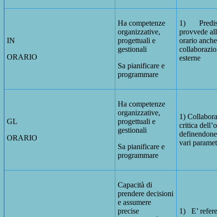
Ha competenze
1) Predisp
organizzative,
provvede all
IN
progettuali e
orario anche
gestionali
collaborazio
ORARIO
esterne
Sa pianificare e
programmare
Ha competenze
organizzative,
1) Collabora
GL
progettuali e
critica dell’
gestionali
definendone 
ORARIO
vari paramet
Sa pianificare e
programmare
Capacità di
prendere decisioni
e assumere
precise
1) E’ refere