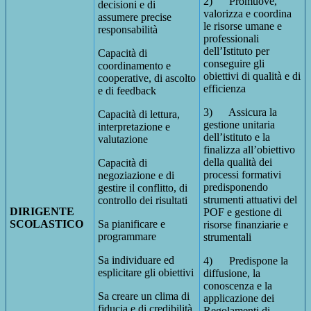
2) Promuove,
decisioni e di
valorizza e coordina
assumere precise
le risorse umane e
responsabilità
professionali
dell’Istituto per
Capacità di
conseguire gli
coordinamento e
obiettivi di qualità e di
cooperative, di ascolto
efficienza
e di feedback
3) Assicura la
Capacità di lettura,
gestione unitaria
interpretazione e
dell’istituto e la
valutazione
finalizza all’obiettivo
della qualità dei
Capacità di
processi formativi
negoziazione e di
predisponendo
gestire il conflitto, di
strumenti attuativi del
controllo dei risultati
DIRIGENTE
POF e gestione di
SCOLASTICO
Sa pianificare e
risorse finanziarie e
programmare
strumentali
Sa individuare ed
4) Predispone la
esplicitare gli obiettivi
diffusione, la
conoscenza e la
Sa creare un clima di
applicazione dei
fiducia e di credibilità
Regolamenti di