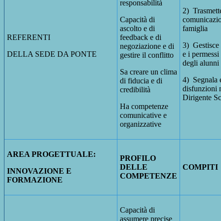
responsabilità
2) Trasmette
Capacità di
comunicazio
ascolto e di
famiglia
REFERENTI
feedback e di
3) Gestisce 
negoziazione e di
DELLA SEDE DA PONTE
e i permessi 
gestire il conflitto
degli alunni
Sa creare un clima
4) Segnala 
di fiducia e di
disfunzioni n
credibilità
Dirigente Sc
Ha competenze
comunicative e
organizzative
AREA PROGETTUALE:
PROFILO
DELLE
COMPITI
INNOVAZIONE E
COMPETENZE
FORMAZIONE
Capacità di
assumere precise