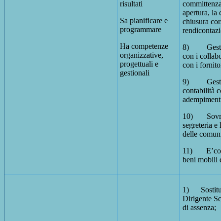
risultati
committenza
apertura, la
Sa pianificare e
chiusura cors
programmare
rendicontaz
Ha competenze
8) Gestisc
organizzative,
con i collabo
progettuali e
con i fornito
gestionali
9) Gestis
contabilità c
adempimenti 
10) Sovrin
segreteria e
delle comun
11) E’cons
beni mobili d
1) Sostitui
Dirigente Sc
di assenza;