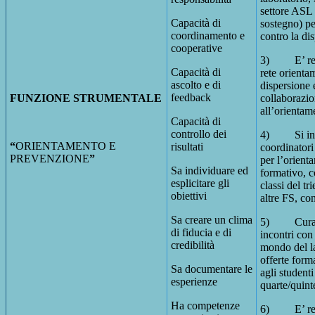
settore ASL 
Capacità di
sostegno) per
coordinamento e
contro la di
cooperative
3) E’ refe
Capacità di
rete orienta
ascolto e di
dispersione 
feedback
FUNZIONE STRUMENTALE
collaborazio
all’orientam
Capacità di
controllo dei
4) Si inte
“
ORIENTAMENTO E
risultati
coordinatori
PREVENZIONE
”
per l’orient
Sa individuare ed
formativo, co
esplicitare gli
classi del tr
obiettivi
altre FS, co
Sa creare un clima
5) Cura e
di fiducia e di
incontri con
credibilità
mondo del la
offerte form
Sa documentare le
agli studenti
esperienze
quarte/quint
Ha competenze
6) E’ ref