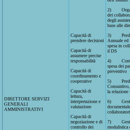
2) Organiz
dei collabora
degli assiste
base alle di
Capacità di
3) Predisp
prendere decisioni
Annuale ed 
spesa in col
Capacità di
il DS
assumere precise
responsabilità
4) Controll
spesa dei pa
Capacità di
preventivo
coordinamento e
cooperative
5) Predis
Consuntivo, i
Capacità di
la relazione 
lettura,
DIRETTORE SERVIZI
interpretazione e
6) Gestisc
GENERALI
valutazione
documentale
AMMINISTRATIVI
collaboratori
Capacità di
negoziazione e di
7) Gestis
controllo dei
modulistica 