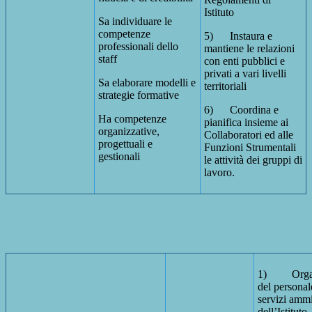
Istituto
Sa individuare le
competenze
5) Instaura e
professionali dello
mantiene le relazioni
staff
con enti pubblici e
privati a vari livelli
Sa elaborare modelli e
territoriali
strategie formative
6) Coordina e
Ha competenze
pianifica insieme ai
organizzative,
Collaboratori ed alle
progettuali e
Funzioni Strumentali
gestionali
le attività dei gruppi di
lavoro.
1) Organiz
del personal
servizi ammi
dell’Istituto