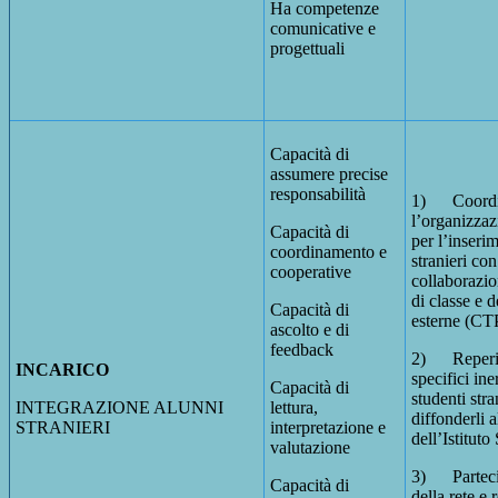
Ha competenze
comunicative e
progettuali
Capacità di
assumere precise
responsabilità
1) Coord
l’organizzaz
Capacità di
per l’inseri
coordinamento e
stranieri con
cooperative
collaborazio
di classe e d
Capacità di
esterne (CT
ascolto e di
feedback
2) Reperis
INCARICO
specifici ine
Capacità di
studenti stra
INTEGRAZIONE ALUNNI
lettura,
diffonderli a
STRANIERI
interpretazione e
dell’Istituto
valutazione
3) Partecip
Capacità di
della rete e