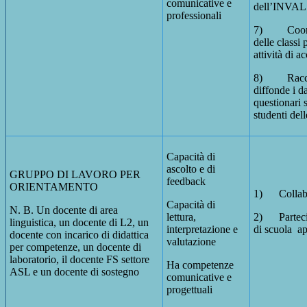
comunicative e
dell’INVAL
professionali
7) Coordi
delle classi 
attività di a
8) Racco
diffonde i da
questionari s
studenti dell
Capacità di
ascolto e di
GRUPPO DI LAVORO PER
feedback
ORIENTAMENTO
1) Collabo
Capacità di
N. B. Un docente di area
lettura,
2) Partecip
linguistica, un docente di L2, un
interpretazione e
di scuola ap
docente con incarico di didattica
valutazione
per competenze, un docente di
laboratorio, il docente FS settore
Ha competenze
ASL e un docente di sostegno
comunicative e
progettuali