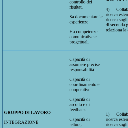
controllo dei
risultati
4) Collabor
ricerca ester
Sa documentare le
ricerca sugli
esperienze
di seconda 
relaziona la
Ha competenze
comunicative e
progettuali
Capacità di
assumere precise
responsabilità
Capacità di
coordinamento e
cooperative
Capacità di
ascolto e di
feedback
GRUPPO DI LAVORO
1) Collabor
Capacità di
ricerca ester
INTEGRAZIONE
lettura,
ricerca sugli