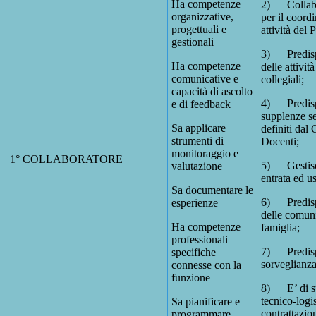
Ha competenze
2) Collabo
organizzative,
per il coord
progettuali e
attività del
gestionali
3) Predisp
Ha competenze
delle attivit
comunicative e
collegiali;
capacità di ascolto
4) Predisp
e di feedback
supplenze se
Sa applicare
definiti dal 
strumenti di
Docenti;
monitoraggio e
1° COLLABORATORE
5) Gestisce
valutazione
entrata ed us
Sa documentare le
6) Predisp
esperienze
delle comun
Ha competenze
famiglia;
professionali
7) Predisp
specifiche
sorveglianza
connesse con la
funzione
8) E’ di s
tecnico-logi
Sa pianificare e
contrattazio
programmare