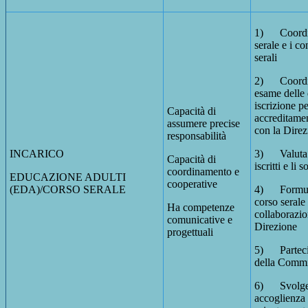
1) Coordin
serale e i co
serali
2) Coordina
esame delle
iscrizione pe
Capacità di
accreditament
assumere precise
con la Direz
responsabilità
INCARICO
3) Valuta i
Capacità di
iscritti e li
coordinamento e
EDUCAZIONE ADULTI
cooperative
(EDA)/CORSO SERALE
4) Formula 
corso serale 
Ha competenze
collaborazio
comunicative e
Direzione
progettuali
5) Partecip
della Commi
6) Svolge a
accoglienza