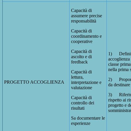
Capacità di
assumere precise
responsabilità
Capacità di
coordinamento e
cooperative
Capacità di
1) Definisce
ascolto e di
accoglienza 
feedback
classe prima
nella prima 
Capacità di
lettura,
2) Propone
PROGETTO ACCOGLIENZA
interpretazione e
da destinare 
valutazione
3) Riferisc
Capacità di
rispetto ai ri
controllo dei
progetto e d
risultati
somministrat
Sa documentare le
esperienze