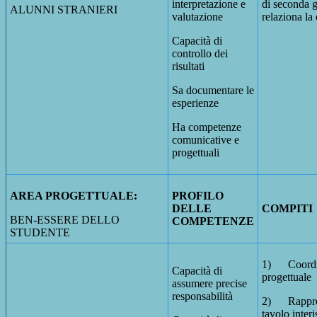
interpretazione e
di seconda 
ALUNNI STRANIERI
valutazione
relaziona la
Capacità di
controllo dei
risultati
Sa documentare le
esperienze
Ha competenze
comunicative e
progettuali
AREA PROGETTUALE:
PROFILO
DELLE
COMPITI
BEN-ESSERE DELLO
COMPETENZE
STUDENTE
1) Coordin
Capacità di
progettuale
assumere precise
responsabilità
2) Rappres
tavolo interi