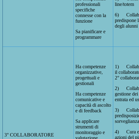
professionali
line/totem
specifiche
6) Collab
connesse con la
predispone l
funzione
degli alunni
Sa pianificare e
programmare
Ha competenze
1) Collabo
organizzative,
il collaborat
progettuali e
2° collabora
gestionali
2) Collabo
Ha competenze
gestione dei
comunicative e
entrata ed us
capacità di ascolto
3) Collabo
e di feedback
predisposizi
Sa applicare
sorveglianza
strumenti di
4) Cura e 
monitoraggio e
3° COLLABORATORE
azioni del p
valutazione