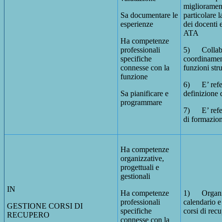
miglioramen
Sa documentare le
particolare 
esperienze
dei docenti 
ATA
Ha competenze
professionali
5) Collabo
specifiche
coordinamen
connesse con la
funzioni str
funzione
6) E’ refer
Sa pianificare e
definizione
programmare
7) E’ refer
di formazio
Ha competenze
organizzative,
progettuali e
gestionali
IN
Ha competenze
1) Organiz
professionali
calendario e 
GESTIONE CORSI DI
specifiche
corsi di rec
RECUPERO
connesse con la