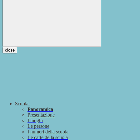
close
Scuola
Panoramica
Presentazione
I luoghi
Le persone
I numeri della scuola
Le carte della scuola