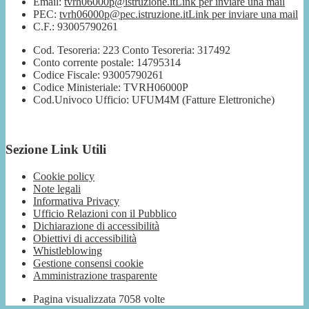
Email:
tvrh06000p@istruzione.it
Link per inviare una mail
PEC:
tvrh06000p@pec.istruzione.it
Link per inviare una mail
C.F.: 93005790261
Cod. Tesoreria: 223 Conto Tesoreria: 317492
Conto corrente postale: 14795314
Codice Fiscale: 93005790261
Codice Ministeriale: TVRH06000P
Cod.Univoco Ufficio: UFUM4M (Fatture Elettroniche)
Sezione Link Utili
Cookie policy
Note legali
Informativa Privacy
Ufficio Relazioni con il Pubblico
Dichiarazione di accessibilità
Obiettivi di accessibilità
Whistleblowing
Gestione consensi cookie
Amministrazione trasparente
Pagina visualizzata
7058
volte