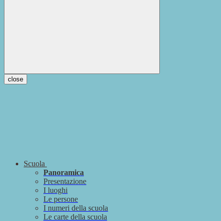
close
Scuola
Panoramica
Presentazione
I luoghi
Le persone
I numeri della scuola
Le carte della scuola