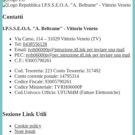
I.P.S.S.E.O.A. "A. Beltrame" - Vittorio Veneto
Contatti
I.P.S.S.E.O.A. "A. Beltrame" - Vittorio Veneto
Via Carso, 114 – 31029 Vittorio Veneto (TV)
Tel:
0438556128
Email:
tvrh06000p@istruzione.it
Link per inviare una mail
PEC:
tvrh06000p@pec.istruzione.it
Link per inviare una mail
C.F.: 93005790261
Cod. Tesoreria: 223 Conto Tesoreria: 317492
Conto corrente postale: 14795314
Codice Fiscale: 93005790261
Codice Ministeriale: TVRH06000P
Cod.Univoco Ufficio: UFUM4M (Fatture Elettroniche)
Sezione Link Utili
Cookie policy
Note legali