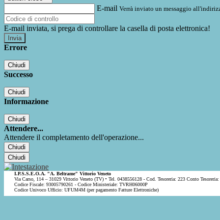
E-mail
Verrà inviato un messaggio all'indirizz
E-mail inviata, si prega di controllare la casella di posta elettronica!
Errore
Chiudi
Successo
Chiudi
Informazione
Chiudi
Attendere...
Attendere il completamento dell'operazione...
Chiudi
Chiudi
I.P.S.S.E.O.A. "A. Beltrame" Vittorio Veneto
Via Carso, 114 – 31029 Vittorio Veneto (TV) • Tel. 0438556128 - Cod. Tesoreria: 223 Conto Tesoreria:
Codice Fiscale: 93005790261 - Codice Ministeriale: TVRH06000P
Codice Univoco Ufficio: UFUM4M (per pagamento Fatture Elettroniche)