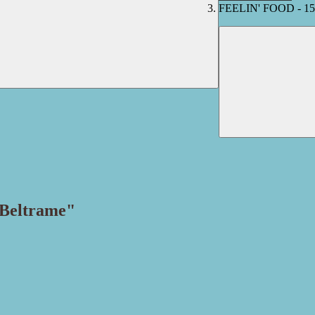
FEELIN' FOOD - 15 
"Beltrame"