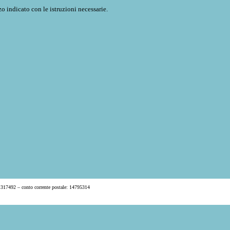
o indicato con le istruzioni necessarie.
 317492 – conto corrente postale: 14795314