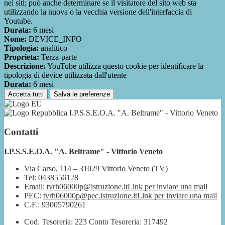
nei siti; può anche determinare se il visitatore del sito web sta
utilizzando la nuova o la vecchia versione dell'interfaccia di
Youtube.
Durata:
6 mesi
Nome:
DEVICE_INFO
Tipologia:
analitico
Proprieta:
Terza-parte
Descrizione:
YouTube utilizza questo cookie per identificare la
tipologia di device utilizzata dall'utente
Durata:
6 mesi
Accetta tutti
Salva le preferenze
I.P.S.S.E.O.A. "A. Beltrame" - Vittorio Veneto
Contatti
I.P.S.S.E.O.A. "A. Beltrame" - Vittorio Veneto
Via Carso, 114 – 31029 Vittorio Veneto (TV)
Tel:
0438556128
Email:
tvrh06000p@istruzione.it
Link per inviare una mail
PEC:
tvrh06000p@pec.istruzione.it
Link per inviare una mail
C.F.: 93005790261
Cod. Tesoreria: 223 Conto Tesoreria: 317492