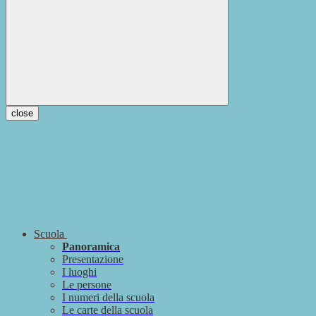
close
Scuola
Panoramica
Presentazione
I luoghi
Le persone
I numeri della scuola
Le carte della scuola