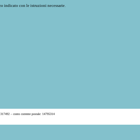
o indicato con le istruzioni necessarie.
 317492 – conto corrente postale: 14795314