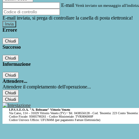
E-mail
Verrà inviato un messaggio all'indirizz
E-mail inviata, si prega di controllare la casella di posta elettronica!
Errore
Chiudi
Successo
Chiudi
Informazione
Chiudi
Attendere...
Attendere il completamento dell'operazione...
Chiudi
Chiudi
I.P.S.S.E.O.A. "A. Beltrame" Vittorio Veneto
Via Carso, 114 – 31029 Vittorio Veneto (TV) • Tel. 0438556128 - Cod. Tesoreria: 223 Conto Tesoreria:
Codice Fiscale: 93005790261 - Codice Ministeriale: TVRH06000P
Codice Univoco Ufficio: UFUM4M (per pagamento Fatture Elettroniche)