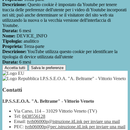
Descrizione:
Questo cookie è impostato da Youtube per tenere
traccia delle preferenze dell'utente per i video di Youtube incorporati
nei siti; può anche determinare se il visitatore del sito web sta
utilizzando la nuova o la vecchia versione dell'interfaccia di
Youtube.
Durata:
6 mesi
Nome:
DEVICE_INFO
Tipologia:
analitico
Proprieta:
Terza-parte
Descrizione:
YouTube utilizza questo cookie per identificare la
tipologia di device utilizzata dall'utente
Durata:
6 mesi
Accetta tutti
Salva le preferenze
I.P.S.S.E.O.A. "A. Beltrame" - Vittorio Veneto
Contatti
I.P.S.S.E.O.A. "A. Beltrame" - Vittorio Veneto
Via Carso, 114 – 31029 Vittorio Veneto (TV)
Tel:
0438556128
Email:
tvrh06000p@istruzione.it
Link per inviare una mail
PEC:
tvrh06000p@pec.istruzione.it
Link per inviare una mail