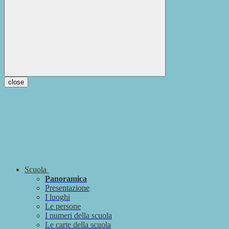
close
Scuola
Panoramica
Presentazione
I luoghi
Le persone
I numeri della scuola
Le carte della scuola