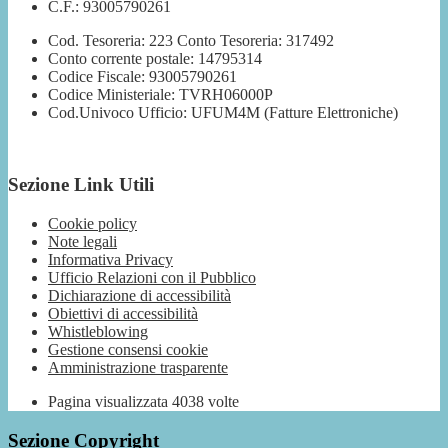
C.F.: 93005790261
Cod. Tesoreria: 223 Conto Tesoreria: 317492
Conto corrente postale: 14795314
Codice Fiscale: 93005790261
Codice Ministeriale: TVRH06000P
Cod.Univoco Ufficio: UFUM4M (Fatture Elettroniche)
Sezione Link Utili
Cookie policy
Note legali
Informativa Privacy
Ufficio Relazioni con il Pubblico
Dichiarazione di accessibilità
Obiettivi di accessibilità
Whistleblowing
Gestione consensi cookie
Amministrazione trasparente
Pagina visualizzata
4038
volte
Sezione Copyright