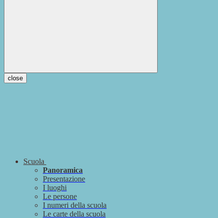
close
Scuola
Panoramica
Presentazione
I luoghi
Le persone
I numeri della scuola
Le carte della scuola