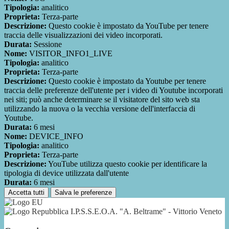
Tipologia:
analitico
Proprieta:
Terza-parte
Descrizione:
Questo cookie è impostato da YouTube per tenere
traccia delle visualizzazioni dei video incorporati.
Durata:
Sessione
Nome:
VISITOR_INFO1_LIVE
Tipologia:
analitico
Proprieta:
Terza-parte
Descrizione:
Questo cookie è impostato da Youtube per tenere
traccia delle preferenze dell'utente per i video di Youtube incorporati
nei siti; può anche determinare se il visitatore del sito web sta
utilizzando la nuova o la vecchia versione dell'interfaccia di
Youtube.
Durata:
6 mesi
Nome:
DEVICE_INFO
Tipologia:
analitico
Proprieta:
Terza-parte
Descrizione:
YouTube utilizza questo cookie per identificare la
tipologia di device utilizzata dall'utente
Durata:
6 mesi
Accetta tutti
Salva le preferenze
I.P.S.S.E.O.A. "A. Beltrame" - Vittorio Veneto