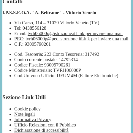
Contatti
I.P.S.S.E.O.A. "A. Beltrame" - Vittorio Veneto
Via Carso, 114 – 31029 Vittorio Veneto (TV)
Tel:
0438556128
Email:
tvrh06000p@istruzione.it
Link per inviare una mail
PEC:
tvrh06000p@pec.istruzione.it
Link per inviare una mail
C.F.: 93005790261
Cod. Tesoreria: 223 Conto Tesoreria: 317492
Conto corrente postale: 14795314
Codice Fiscale: 93005790261
Codice Ministeriale: TVRH06000P
Cod.Univoco Ufficio: UFUM4M (Fatture Elettroniche)
Sezione Link Utili
Cookie policy
Note legali
Informativa Privacy
Ufficio Relazioni con il Pubblico
Dichiarazione di accessibilità