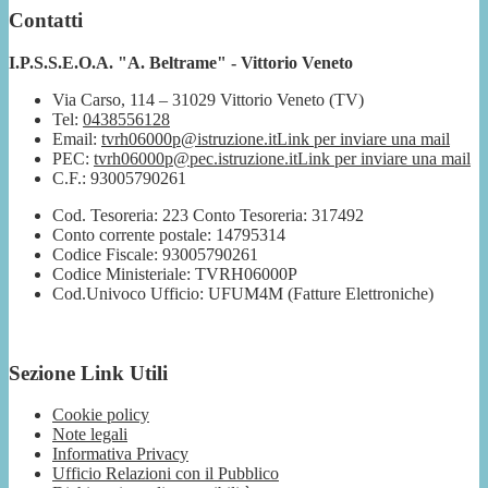
Contatti
I.P.S.S.E.O.A. "A. Beltrame" - Vittorio Veneto
Via Carso, 114 – 31029 Vittorio Veneto (TV)
Tel:
0438556128
Email:
tvrh06000p@istruzione.it
Link per inviare una mail
PEC:
tvrh06000p@pec.istruzione.it
Link per inviare una mail
C.F.: 93005790261
Cod. Tesoreria: 223 Conto Tesoreria: 317492
Conto corrente postale: 14795314
Codice Fiscale: 93005790261
Codice Ministeriale: TVRH06000P
Cod.Univoco Ufficio: UFUM4M (Fatture Elettroniche)
Sezione Link Utili
Cookie policy
Note legali
Informativa Privacy
Ufficio Relazioni con il Pubblico