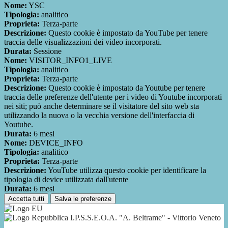
Nome:
YSC
Tipologia:
analitico
Proprieta:
Terza-parte
Descrizione:
Questo cookie è impostato da YouTube per tenere
traccia delle visualizzazioni dei video incorporati.
Durata:
Sessione
Nome:
VISITOR_INFO1_LIVE
Tipologia:
analitico
Proprieta:
Terza-parte
Descrizione:
Questo cookie è impostato da Youtube per tenere
traccia delle preferenze dell'utente per i video di Youtube incorporati
nei siti; può anche determinare se il visitatore del sito web sta
utilizzando la nuova o la vecchia versione dell'interfaccia di
Youtube.
Durata:
6 mesi
Nome:
DEVICE_INFO
Tipologia:
analitico
Proprieta:
Terza-parte
Descrizione:
YouTube utilizza questo cookie per identificare la
tipologia di device utilizzata dall'utente
Durata:
6 mesi
Accetta tutti
Salva le preferenze
I.P.S.S.E.O.A. "A. Beltrame" - Vittorio Veneto