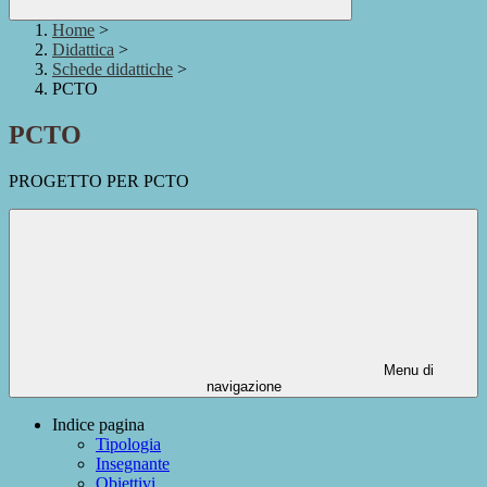
Home
>
Didattica
>
Schede didattiche
>
PCTO
PCTO
PROGETTO PER PCTO
Menu di
navigazione
Indice pagina
Tipologia
Insegnante
Obiettivi