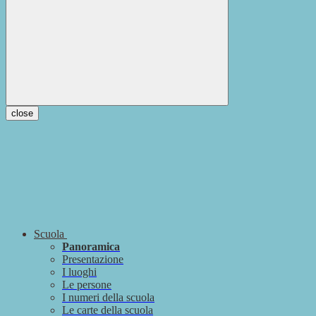
close
Scuola
Panoramica
Presentazione
I luoghi
Le persone
I numeri della scuola
Le carte della scuola