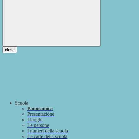
close
Scuola
Panoramica
Presentazione
I luoghi
Le persone
I numeri della scuola
Le carte della scuola