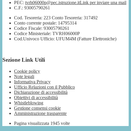
PEC:
tvrh06000p@pec.istruzione.it
Link per inviare una mail
C.F.: 93005790261
Cod. Tesoreria: 223 Conto Tesoreria: 317492
Conto corrente postale: 14795314
Codice Fiscale: 93005790261
Codice Ministeriale: TVRH06000P
Cod.Univoco Ufficio: UFUM4M (Fatture Elettroniche)
Sezione Link Utili
Cookie policy
Note legali
Informativa Privacy
Ufficio Relazioni con il Pubblico
Dichiarazione di accessibilità
Obiettivi di accessibilità
Whistleblowing
Gestione consensi cookie
Amministrazione trasparente
Pagina visualizzata
1945
volte