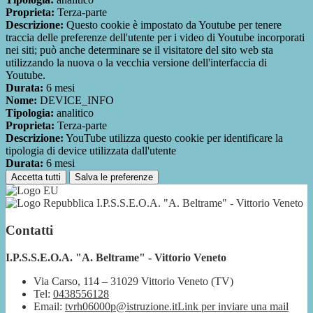
Proprieta:
Terza-parte
Descrizione:
Questo cookie è impostato da Youtube per tenere
traccia delle preferenze dell'utente per i video di Youtube incorporati
nei siti; può anche determinare se il visitatore del sito web sta
utilizzando la nuova o la vecchia versione dell'interfaccia di
Youtube.
Durata:
6 mesi
Nome:
DEVICE_INFO
Tipologia:
analitico
Proprieta:
Terza-parte
Descrizione:
YouTube utilizza questo cookie per identificare la
tipologia di device utilizzata dall'utente
Durata:
6 mesi
Accetta tutti
Salva le preferenze
I.P.S.S.E.O.A. "A. Beltrame" - Vittorio Veneto
Contatti
I.P.S.S.E.O.A. "A. Beltrame" - Vittorio Veneto
Via Carso, 114 – 31029 Vittorio Veneto (TV)
Tel:
0438556128
Email:
tvrh06000p@istruzione.it
Link per inviare una mail