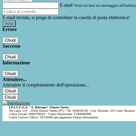
E-mail
Verrà inviato un messaggio all'indirizz
E-mail inviata, si prega di controllare la casella di posta elettronica!
Errore
Chiudi
Successo
Chiudi
Informazione
Chiudi
Attendere...
Attendere il completamento dell'operazione...
Chiudi
Chiudi
I.P.S.S.E.O.A. "A. Beltrame" Vittorio Veneto
Via Carso, 114 – 31029 Vittorio Veneto (TV) • Tel. 0438556128 - Cod. Tesoreria: 223 Conto Tesoreria:
Codice Fiscale: 93005790261 - Codice Ministeriale: TVRH06000P
Codice Univoco Ufficio: UFUM4M (per pagamento Fatture Elettroniche)