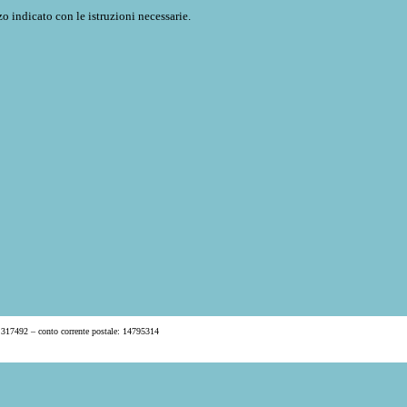
o indicato con le istruzioni necessarie.
 317492 – conto corrente postale: 14795314