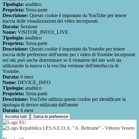
Tipologia:
analitico
Proprieta:
Terza-parte
Descrizione:
Questo cookie è impostato da YouTube per tenere
traccia delle visualizzazioni dei video incorporati.
Durata:
Sessione
Nome:
VISITOR_INFO1_LIVE
Tipologia:
analitico
Proprieta:
Terza-parte
Descrizione:
Questo cookie è impostato da Youtube per tenere
traccia delle preferenze dell'utente per i video di Youtube incorporati
nei siti; può anche determinare se il visitatore del sito web sta
utilizzando la nuova o la vecchia versione dell'interfaccia di
Youtube.
Durata:
6 mesi
Nome:
DEVICE_INFO
Tipologia:
analitico
Proprieta:
Terza-parte
Descrizione:
YouTube utilizza questo cookie per identificare la
tipologia di device utilizzata dall'utente
Durata:
6 mesi
Accetta tutti
Salva le preferenze
I.P.S.S.E.O.A. "A. Beltrame" - Vittorio Veneto