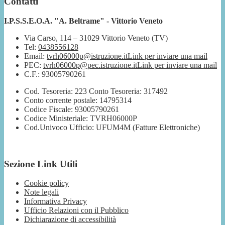
Contatti
I.P.S.S.E.O.A. "A. Beltrame" - Vittorio Veneto
Via Carso, 114 – 31029 Vittorio Veneto (TV)
Tel:
0438556128
Email:
tvrh06000p@istruzione.it
Link per inviare una mail
PEC:
tvrh06000p@pec.istruzione.it
Link per inviare una mail
C.F.: 93005790261
Cod. Tesoreria: 223 Conto Tesoreria: 317492
Conto corrente postale: 14795314
Codice Fiscale: 93005790261
Codice Ministeriale: TVRH06000P
Cod.Univoco Ufficio: UFUM4M (Fatture Elettroniche)
Sezione Link Utili
Cookie policy
Note legali
Informativa Privacy
Ufficio Relazioni con il Pubblico
Dichiarazione di accessibilità