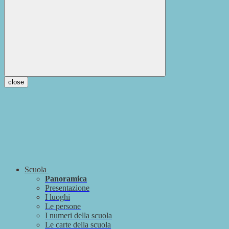
close
Scuola
Panoramica
Presentazione
I luoghi
Le persone
I numeri della scuola
Le carte della scuola