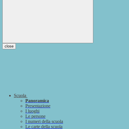
close
Scuola
Panoramica
Presentazione
I luoghi
Le persone
I numeri della scuola
Le carte della scuola