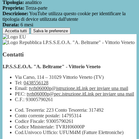
Tipologia:
analitico
Proprieta:
Terza-parte
Descrizione:
YouTube utilizza questo cookie per identificare la
tipologia di device utilizzata dall'utente
Durata:
6 mesi
Accetta tutti
Salva le preferenze
I.P.S.S.E.O.A. "A. Beltrame" - Vittorio Veneto
Contatti
I.P.S.S.E.O.A. "A. Beltrame" - Vittorio Veneto
Via Carso, 114 – 31029 Vittorio Veneto (TV)
Tel:
0438556128
Email:
tvrh06000p@istruzione.it
Link per inviare una mail
PEC:
tvrh06000p@pec.istruzione.it
Link per inviare una mail
C.F.: 93005790261
Cod. Tesoreria: 223 Conto Tesoreria: 317492
Conto corrente postale: 14795314
Codice Fiscale: 93005790261
Codice Ministeriale: TVRH06000P
Cod.Univoco Ufficio: UFUM4M (Fatture Elettroniche)