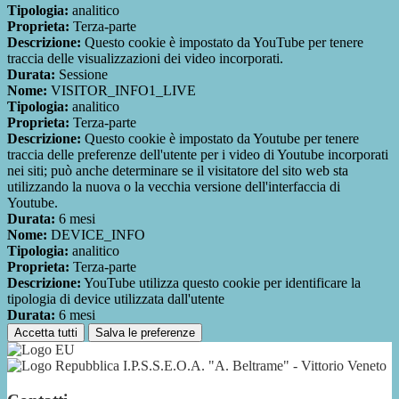
Tipologia:
analitico
Proprieta:
Terza-parte
Descrizione:
Questo cookie è impostato da YouTube per tenere
traccia delle visualizzazioni dei video incorporati.
Durata:
Sessione
Nome:
VISITOR_INFO1_LIVE
Tipologia:
analitico
Proprieta:
Terza-parte
Descrizione:
Questo cookie è impostato da Youtube per tenere
traccia delle preferenze dell'utente per i video di Youtube incorporati
nei siti; può anche determinare se il visitatore del sito web sta
utilizzando la nuova o la vecchia versione dell'interfaccia di
Youtube.
Durata:
6 mesi
Nome:
DEVICE_INFO
Tipologia:
analitico
Proprieta:
Terza-parte
Descrizione:
YouTube utilizza questo cookie per identificare la
tipologia di device utilizzata dall'utente
Durata:
6 mesi
Accetta tutti
Salva le preferenze
I.P.S.S.E.O.A. "A. Beltrame" - Vittorio Veneto