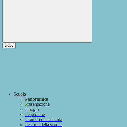
close
Scuola
Panoramica
Presentazione
I luoghi
Le persone
I numeri della scuola
Le carte della scuola