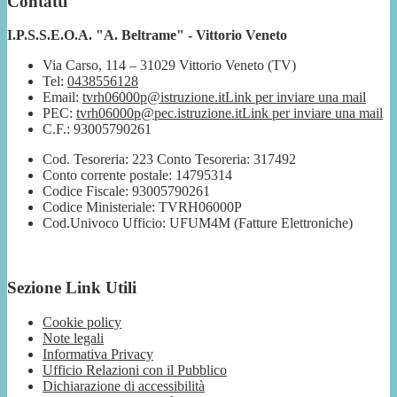
Contatti
I.P.S.S.E.O.A. "A. Beltrame" - Vittorio Veneto
Via Carso, 114 – 31029 Vittorio Veneto (TV)
Tel:
0438556128
Email:
tvrh06000p@istruzione.it
Link per inviare una mail
PEC:
tvrh06000p@pec.istruzione.it
Link per inviare una mail
C.F.: 93005790261
Cod. Tesoreria: 223 Conto Tesoreria: 317492
Conto corrente postale: 14795314
Codice Fiscale: 93005790261
Codice Ministeriale: TVRH06000P
Cod.Univoco Ufficio: UFUM4M (Fatture Elettroniche)
Sezione Link Utili
Cookie policy
Note legali
Informativa Privacy
Ufficio Relazioni con il Pubblico
Dichiarazione di accessibilità