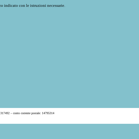
o indicato con le istruzioni necessarie.
 317492 – conto corrente postale: 14795314