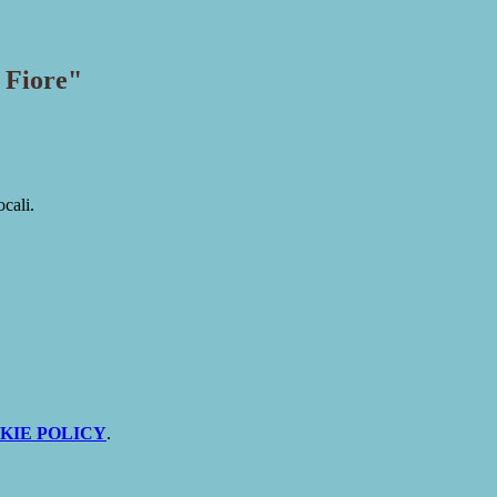
l Fiore"
ocali.
KIE POLICY
.