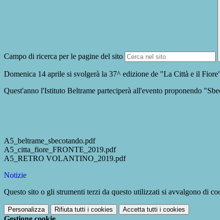
Campo di ricerca per le pagine del sito
Domenica 14 aprile si svolgerà la 37^ edizione de "La Città e il Fiore
Quest'anno l'Istituto Beltrame parteciperà all'evento proponendo "Sbecot
A5_beltrame_sbecotando.pdf
A5_citta_fiore_FRONTE_2019.pdf
A5_RETRO VOLANTINO_2019.pdf
Notizie
Questo sito o gli strumenti terzi da questo utilizzati si avvalgono di coo
Personalizza
Rifiuta tutti
i cookies
Accetta tutti
i cookies
Gestione cookie