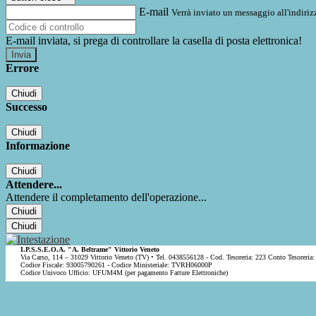
E-mail
Verrà inviato un messaggio all'indirizz
E-mail inviata, si prega di controllare la casella di posta elettronica!
Errore
Chiudi
Successo
Chiudi
Informazione
Chiudi
Attendere...
Attendere il completamento dell'operazione...
Chiudi
Chiudi
I.P.S.S.E.O.A. "A. Beltrame" Vittorio Veneto
Via Carso, 114 – 31029 Vittorio Veneto (TV) • Tel. 0438556128 - Cod. Tesoreria: 223 Conto Tesoreria:
Codice Fiscale: 93005790261 - Codice Ministeriale: TVRH06000P
Codice Univoco Ufficio: UFUM4M (per pagamento Fatture Elettroniche)