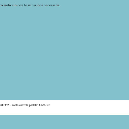
o indicato con le istruzioni necessarie.
 317492 – conto corrente postale: 14795314