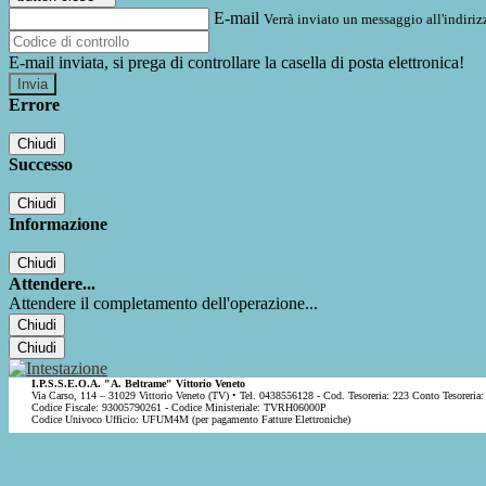
E-mail
Verrà inviato un messaggio all'indirizz
E-mail inviata, si prega di controllare la casella di posta elettronica!
Errore
Chiudi
Successo
Chiudi
Informazione
Chiudi
Attendere...
Attendere il completamento dell'operazione...
Chiudi
Chiudi
I.P.S.S.E.O.A. "A. Beltrame" Vittorio Veneto
Via Carso, 114 – 31029 Vittorio Veneto (TV) • Tel. 0438556128 - Cod. Tesoreria: 223 Conto Tesoreria:
Codice Fiscale: 93005790261 - Codice Ministeriale: TVRH06000P
Codice Univoco Ufficio: UFUM4M (per pagamento Fatture Elettroniche)