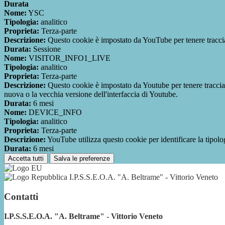
Durata
Nome:
YSC
Tipologia:
analitico
Proprieta:
Terza-parte
Descrizione:
Questo cookie è impostato da YouTube per tenere traccia 
Durata:
Sessione
Nome:
VISITOR_INFO1_LIVE
Tipologia:
analitico
Proprieta:
Terza-parte
Descrizione:
Questo cookie è impostato da Youtube per tenere traccia de
nuova o la vecchia versione dell'interfaccia di Youtube.
Durata:
6 mesi
Nome:
DEVICE_INFO
Tipologia:
analitico
Proprieta:
Terza-parte
Descrizione:
YouTube utilizza questo cookie per identificare la tipologi
Durata:
6 mesi
Accetta tutti
Salva le preferenze
I.P.S.S.E.O.A. "A. Beltrame" - Vittorio Veneto
Contatti
I.P.S.S.E.O.A. "A. Beltrame" - Vittorio Veneto