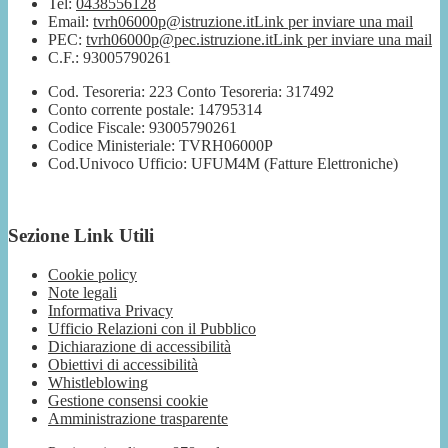
Tel:
0438556128
Email:
tvrh06000p@istruzione.it
Link per inviare una mail
PEC:
tvrh06000p@pec.istruzione.it
Link per inviare una mail
C.F.: 93005790261
Cod. Tesoreria: 223 Conto Tesoreria: 317492
Conto corrente postale: 14795314
Codice Fiscale: 93005790261
Codice Ministeriale: TVRH06000P
Cod.Univoco Ufficio: UFUM4M (Fatture Elettroniche)
Sezione Link Utili
Cookie policy
Note legali
Informativa Privacy
Ufficio Relazioni con il Pubblico
Dichiarazione di accessibilità
Obiettivi di accessibilità
Whistleblowing
Gestione consensi cookie
Amministrazione trasparente