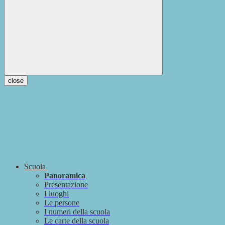
close
Scuola
Panoramica
Presentazione
I luoghi
Le persone
I numeri della scuola
Le carte della scuola