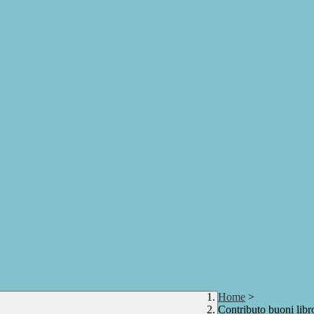
Home
>
Contributo buoni lib