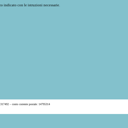
o indicato con le istruzioni necessarie.
 317492 – conto corrente postale: 14795314