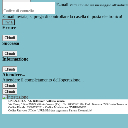
E-mail
Verrà inviato un messaggio all'indirizz
E-mail inviata, si prega di controllare la casella di posta elettronica!
Errore
Chiudi
Successo
Chiudi
Informazione
Chiudi
Attendere...
Attendere il completamento dell'operazione...
Chiudi
Chiudi
I.P.S.S.E.O.A. "A. Beltrame" Vittorio Veneto
Via Carso, 114 – 31029 Vittorio Veneto (TV) • Tel. 0438556128 - Cod. Tesoreria: 223 Conto Tesoreria:
Codice Fiscale: 93005790261 - Codice Ministeriale: TVRH06000P
Codice Univoco Ufficio: UFUM4M (per pagamento Fatture Elettroniche)