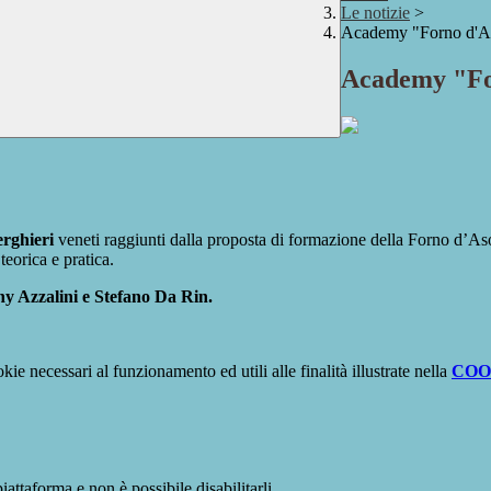
Le notizie
>
Academy "Forno d'As
Academy "For
berghieri
veneti raggiunti dalla proposta di formazione della Forno d’Aso
eorica e pratica.
ny Azzalini e Stefano Da Rin.
kie necessari al funzionamento ed utili alle finalità illustrate nella
COO
attaforma e non è possibile disabilitarli.