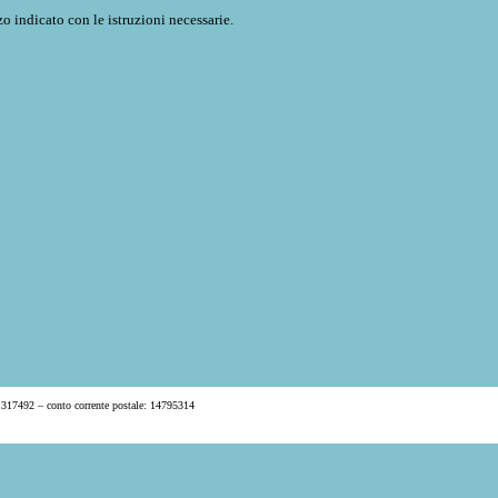
o indicato con le istruzioni necessarie.
 317492 – conto corrente postale: 14795314