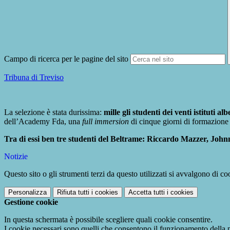
Campo di ricerca per le pagine del sito
Tribuna di Treviso
La selezione è stata durissima:
mille gli studenti dei venti istituti al
dell’Academy Fda, una
full immersion
di cinque giorni di formazione t
Tra di essi ben tre studenti del Beltrame: Riccardo Mazzer, John
Notizie
Questo sito o gli strumenti terzi da questo utilizzati si avvalgono di coo
Personalizza
Rifiuta tutti
i cookies
Accetta tutti
i cookies
Gestione cookie
In questa schermata è possibile scegliere quali cookie consentire.
I cookie necessari sono quelli che consentono il funzionamento della pi