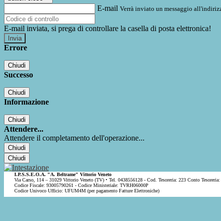
E-mail
Verrà inviato un messaggio all'indirizz
E-mail inviata, si prega di controllare la casella di posta elettronica!
Errore
Chiudi
Successo
Chiudi
Informazione
Chiudi
Attendere...
Attendere il completamento dell'operazione...
Chiudi
Chiudi
I.P.S.S.E.O.A. "A. Beltrame" Vittorio Veneto
Via Carso, 114 – 31029 Vittorio Veneto (TV) • Tel. 0438556128 - Cod. Tesoreria: 223 Conto Tesoreria:
Codice Fiscale: 93005790261 - Codice Ministeriale: TVRH06000P
Codice Univoco Ufficio: UFUM4M (per pagamento Fatture Elettroniche)