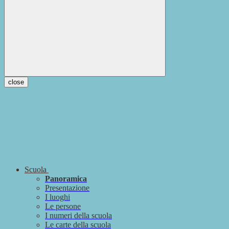
close
Scuola
Panoramica
Presentazione
I luoghi
Le persone
I numeri della scuola
Le carte della scuola