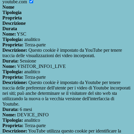
youtube.com
Nome
Tipologia
Proprieta
Descrizione
Durata
Nome:
YSC
Tipologia:
analitico
Proprieta:
Terza-parte
Descrizione:
Questo cookie è impostato da YouTube per tenere
traccia delle visualizzazioni dei video incorporati.
Durata:
Sessione
Nome:
VISITOR_INFO1_LIVE
Tipologia:
analitico
Proprieta:
Terza-parte
Descrizione:
Questo cookie è impostato da Youtube per tenere
traccia delle preferenze dell'utente per i video di Youtube incorporati
nei siti; può anche determinare se il visitatore del sito web sta
utilizzando la nuova o la vecchia versione dell'interfaccia di
Youtube.
Durata:
6 mesi
Nome:
DEVICE_INFO
Tipologia:
analitico
Proprieta:
Terza-parte
Descrizione:
YouTube utilizza questo cookie per identificare la