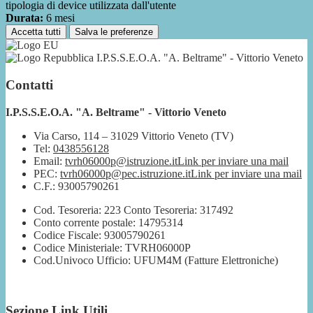
tipologia di device utilizzata dall'utente
Durata:
6 mesi
Accetta tutti
Salva le preferenze
I.P.S.S.E.O.A. "A. Beltrame" - Vittorio Veneto
Contatti
I.P.S.S.E.O.A. "A. Beltrame" - Vittorio Veneto
Via Carso, 114 – 31029 Vittorio Veneto (TV)
Tel:
0438556128
Email:
tvrh06000p@istruzione.it
Link per inviare una mail
PEC:
tvrh06000p@pec.istruzione.it
Link per inviare una mail
C.F.: 93005790261
Cod. Tesoreria: 223 Conto Tesoreria: 317492
Conto corrente postale: 14795314
Codice Fiscale: 93005790261
Codice Ministeriale: TVRH06000P
Cod.Univoco Ufficio: UFUM4M (Fatture Elettroniche)
Sezione Link Utili