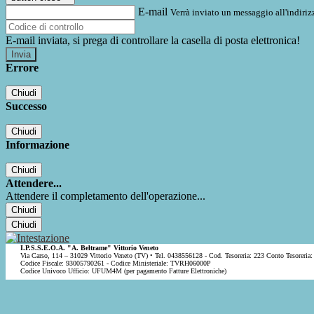
E-mail
Verrà inviato un messaggio all'indirizz
E-mail inviata, si prega di controllare la casella di posta elettronica!
Errore
Chiudi
Successo
Chiudi
Informazione
Chiudi
Attendere...
Attendere il completamento dell'operazione...
Chiudi
Chiudi
I.P.S.S.E.O.A. "A. Beltrame" Vittorio Veneto
Via Carso, 114 – 31029 Vittorio Veneto (TV) • Tel. 0438556128 - Cod. Tesoreria: 223 Conto Tesoreria:
Codice Fiscale: 93005790261 - Codice Ministeriale: TVRH06000P
Codice Univoco Ufficio: UFUM4M (per pagamento Fatture Elettroniche)