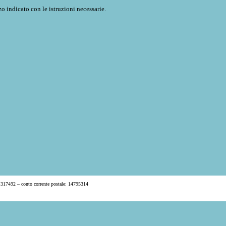
o indicato con le istruzioni necessarie.
 317492 – conto corrente postale: 14795314