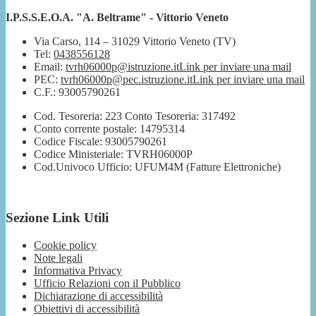
I.P.S.S.E.O.A. "A. Beltrame" - Vittorio Veneto
Via Carso, 114 – 31029 Vittorio Veneto (TV)
Tel:
0438556128
Email:
tvrh06000p@istruzione.it
Link per inviare una mail
PEC:
tvrh06000p@pec.istruzione.it
Link per inviare una mail
C.F.: 93005790261
Cod. Tesoreria: 223 Conto Tesoreria: 317492
Conto corrente postale: 14795314
Codice Fiscale: 93005790261
Codice Ministeriale: TVRH06000P
Cod.Univoco Ufficio: UFUM4M (Fatture Elettroniche)
Sezione Link Utili
Cookie policy
Note legali
Informativa Privacy
Ufficio Relazioni con il Pubblico
Dichiarazione di accessibilità
Obiettivi di accessibilità