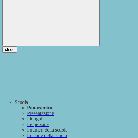
close
Scuola
Panoramica
Presentazione
I luoghi
Le persone
I numeri della scuola
Le carte della scuola