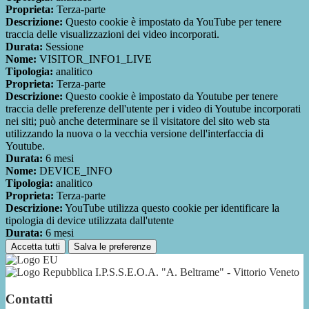
Proprieta:
Terza-parte
Descrizione:
Questo cookie è impostato da YouTube per tenere
traccia delle visualizzazioni dei video incorporati.
Durata:
Sessione
Nome:
VISITOR_INFO1_LIVE
Tipologia:
analitico
Proprieta:
Terza-parte
Descrizione:
Questo cookie è impostato da Youtube per tenere
traccia delle preferenze dell'utente per i video di Youtube incorporati
nei siti; può anche determinare se il visitatore del sito web sta
utilizzando la nuova o la vecchia versione dell'interfaccia di
Youtube.
Durata:
6 mesi
Nome:
DEVICE_INFO
Tipologia:
analitico
Proprieta:
Terza-parte
Descrizione:
YouTube utilizza questo cookie per identificare la
tipologia di device utilizzata dall'utente
Durata:
6 mesi
Accetta tutti
Salva le preferenze
I.P.S.S.E.O.A. "A. Beltrame" - Vittorio Veneto
Contatti