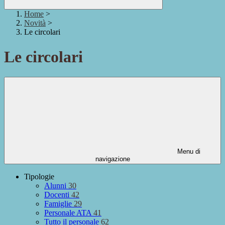
Home
>
Novità
>
Le circolari
Le circolari
Menu di
navigazione
Tipologie
Alunni
30
Docenti
42
Famiglie
29
Personale ATA
41
Tutto il personale
62