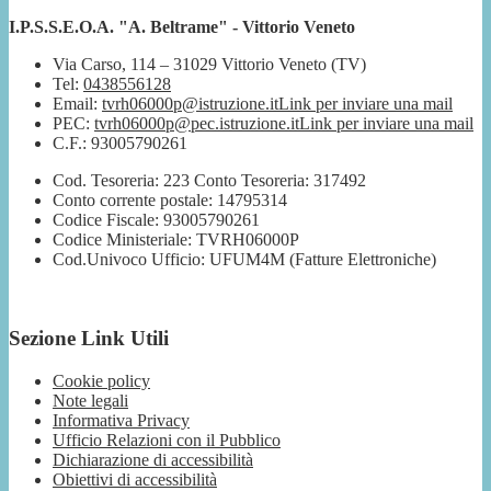
I.P.S.S.E.O.A. "A. Beltrame" - Vittorio Veneto
Via Carso, 114 – 31029 Vittorio Veneto (TV)
Tel:
0438556128
Email:
tvrh06000p@istruzione.it
Link per inviare una mail
PEC:
tvrh06000p@pec.istruzione.it
Link per inviare una mail
C.F.: 93005790261
Cod. Tesoreria: 223 Conto Tesoreria: 317492
Conto corrente postale: 14795314
Codice Fiscale: 93005790261
Codice Ministeriale: TVRH06000P
Cod.Univoco Ufficio: UFUM4M (Fatture Elettroniche)
Sezione Link Utili
Cookie policy
Note legali
Informativa Privacy
Ufficio Relazioni con il Pubblico
Dichiarazione di accessibilità
Obiettivi di accessibilità