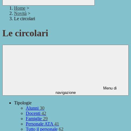
Home
>
Novità
>
Le circolari
Le circolari
Menu di
navigazione
Tipologie
Alunni
30
Docenti
42
Famiglie
29
Personale ATA
41
Tutto il personale
62