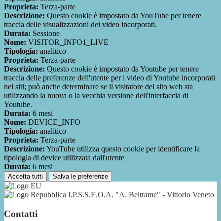
Proprieta:
Terza-parte
Descrizione:
Questo cookie è impostato da YouTube per tenere
traccia delle visualizzazioni dei video incorporati.
Durata:
Sessione
Nome:
VISITOR_INFO1_LIVE
Tipologia:
analitico
Proprieta:
Terza-parte
Descrizione:
Questo cookie è impostato da Youtube per tenere
traccia delle preferenze dell'utente per i video di Youtube incorporati
nei siti; può anche determinare se il visitatore del sito web sta
utilizzando la nuova o la vecchia versione dell'interfaccia di
Youtube.
Durata:
6 mesi
Nome:
DEVICE_INFO
Tipologia:
analitico
Proprieta:
Terza-parte
Descrizione:
YouTube utilizza questo cookie per identificare la
tipologia di device utilizzata dall'utente
Durata:
6 mesi
Accetta tutti
Salva le preferenze
I.P.S.S.E.O.A. "A. Beltrame" - Vittorio Veneto
Contatti