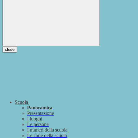
close
Scuola
Panoramica
Presentazione
I luoghi
Le persone
I numeri della scuola
Le carte della scuola