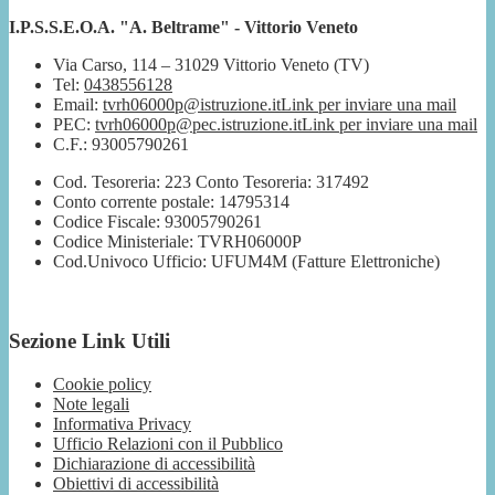
I.P.S.S.E.O.A. "A. Beltrame" - Vittorio Veneto
Via Carso, 114 – 31029 Vittorio Veneto (TV)
Tel:
0438556128
Email:
tvrh06000p@istruzione.it
Link per inviare una mail
PEC:
tvrh06000p@pec.istruzione.it
Link per inviare una mail
C.F.: 93005790261
Cod. Tesoreria: 223 Conto Tesoreria: 317492
Conto corrente postale: 14795314
Codice Fiscale: 93005790261
Codice Ministeriale: TVRH06000P
Cod.Univoco Ufficio: UFUM4M (Fatture Elettroniche)
Sezione Link Utili
Cookie policy
Note legali
Informativa Privacy
Ufficio Relazioni con il Pubblico
Dichiarazione di accessibilità
Obiettivi di accessibilità