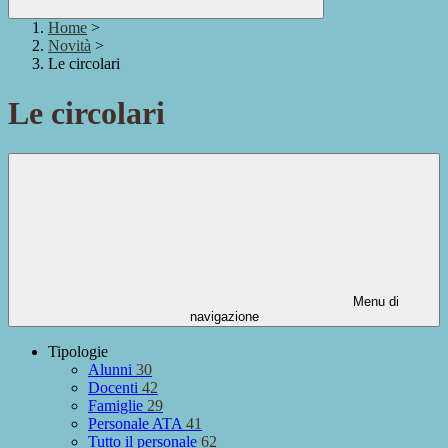
Home
>
Novità
>
Le circolari
Le circolari
Menu di
navigazione
Tipologie
Alunni
30
Docenti
42
Famiglie
29
Personale ATA
41
Tutto il personale
62