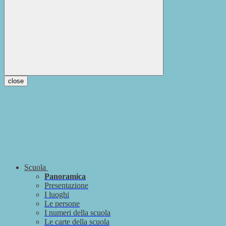
close
Scuola
Panoramica
Presentazione
I luoghi
Le persone
I numeri della scuola
Le carte della scuola