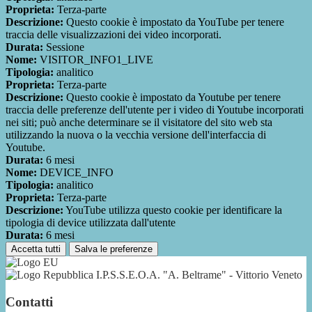
Proprieta:
Terza-parte
Descrizione:
Questo cookie è impostato da YouTube per tenere
traccia delle visualizzazioni dei video incorporati.
Durata:
Sessione
Nome:
VISITOR_INFO1_LIVE
Tipologia:
analitico
Proprieta:
Terza-parte
Descrizione:
Questo cookie è impostato da Youtube per tenere
traccia delle preferenze dell'utente per i video di Youtube incorporati
nei siti; può anche determinare se il visitatore del sito web sta
utilizzando la nuova o la vecchia versione dell'interfaccia di
Youtube.
Durata:
6 mesi
Nome:
DEVICE_INFO
Tipologia:
analitico
Proprieta:
Terza-parte
Descrizione:
YouTube utilizza questo cookie per identificare la
tipologia di device utilizzata dall'utente
Durata:
6 mesi
Accetta tutti
Salva le preferenze
I.P.S.S.E.O.A. "A. Beltrame" - Vittorio Veneto
Contatti