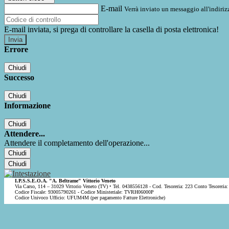
E-mail
Verrà inviato un messaggio all'indirizz
E-mail inviata, si prega di controllare la casella di posta elettronica!
Errore
Chiudi
Successo
Chiudi
Informazione
Chiudi
Attendere...
Attendere il completamento dell'operazione...
Chiudi
Chiudi
I.P.S.S.E.O.A. "A. Beltrame" Vittorio Veneto
Via Carso, 114 – 31029 Vittorio Veneto (TV) • Tel. 0438556128 - Cod. Tesoreria: 223 Conto Tesoreria:
Codice Fiscale: 93005790261 - Codice Ministeriale: TVRH06000P
Codice Univoco Ufficio: UFUM4M (per pagamento Fatture Elettroniche)