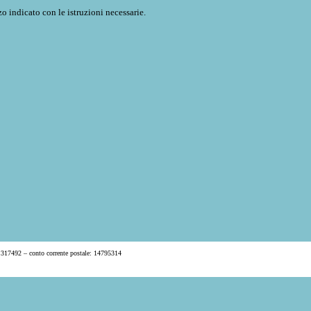
o indicato con le istruzioni necessarie.
 317492 – conto corrente postale: 14795314