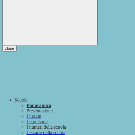
close
Scuola
Panoramica
Presentazione
I luoghi
Le persone
I numeri della scuola
Le carte della scuola