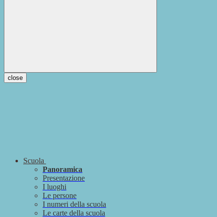
close
Scuola
Panoramica
Presentazione
I luoghi
Le persone
I numeri della scuola
Le carte della scuola