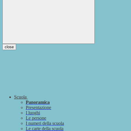
close
Scuola
Panoramica
Presentazione
I luoghi
Le persone
I numeri della scuola
Le carte della scuola