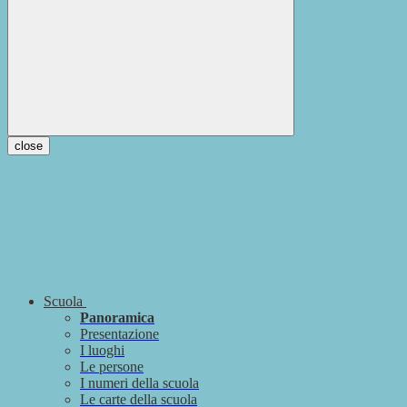
close
Scuola
Panoramica
Presentazione
I luoghi
Le persone
I numeri della scuola
Le carte della scuola