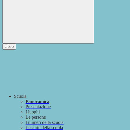
close
Scuola
Panoramica
Presentazione
I luoghi
Le persone
I numeri della scuola
Le carte della scuola