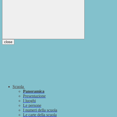
close
Scuola
Panoramica
Presentazione
I luoghi
Le persone
I numeri della scuola
Le carte della scuola