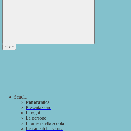
close
Scuola
Panoramica
Presentazione
I luoghi
Le persone
I numeri della scuola
Le carte della scuola