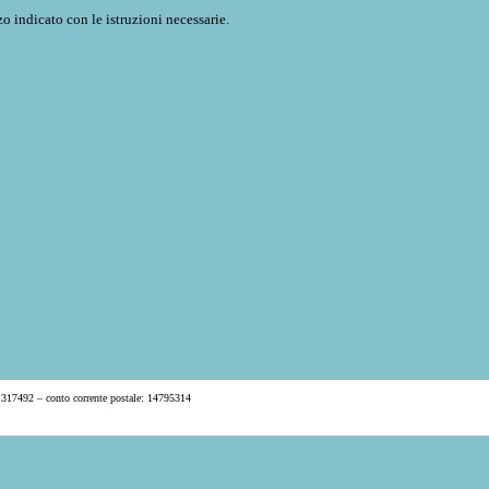
o indicato con le istruzioni necessarie.
 317492 – conto corrente postale: 14795314