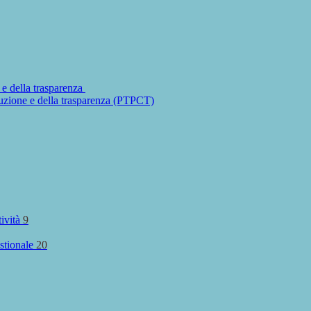
 e della trasparenza
ruzione e della trasparenza (PTPCT)
tività
9
stionale
20