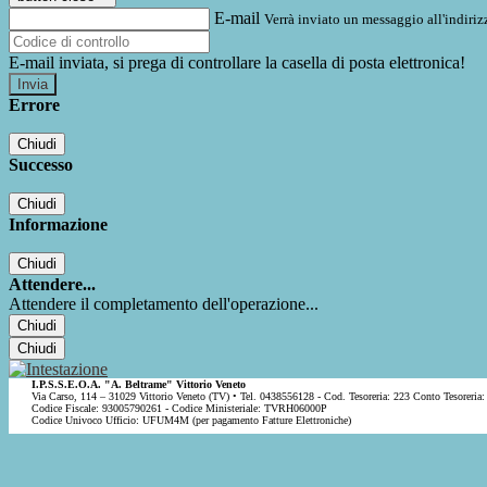
E-mail
Verrà inviato un messaggio all'indirizz
E-mail inviata, si prega di controllare la casella di posta elettronica!
Errore
Chiudi
Successo
Chiudi
Informazione
Chiudi
Attendere...
Attendere il completamento dell'operazione...
Chiudi
Chiudi
I.P.S.S.E.O.A. "A. Beltrame" Vittorio Veneto
Via Carso, 114 – 31029 Vittorio Veneto (TV) • Tel. 0438556128 - Cod. Tesoreria: 223 Conto Tesoreria:
Codice Fiscale: 93005790261 - Codice Ministeriale: TVRH06000P
Codice Univoco Ufficio: UFUM4M (per pagamento Fatture Elettroniche)