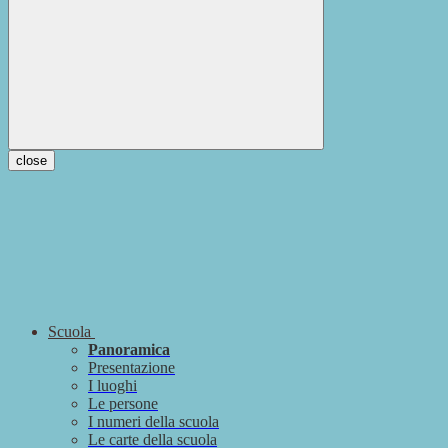
close
Scuola
Panoramica
Presentazione
I luoghi
Le persone
I numeri della scuola
Le carte della scuola